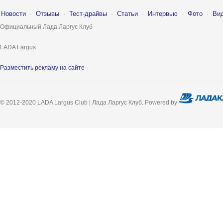
Новости
·
Отзывы
·
Тест-драйвы
·
Статьи
·
Интервью
·
Фото
·
Ви
Официальный Лада Ларгус Клуб
LADA Largus
Разместить рекламу на сайте
© 2012-2020 LADA Largus Club | Лада Ларгус Клуб. Powered by