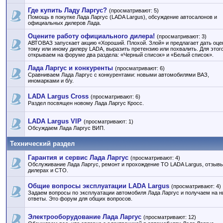
Где купить Ладу Ларгус?
(просматривают: 5)
Помощь в покупке Лада Ларгус (LADA Largus), обсуждение автосалонов и
официальных дилеров Лада.
Оцените работу официального дилера!
(просматривают: 3)
АВТОВАЗ запускает акцию «Хороший. Плохой. Злой» и предлагает дать оце
тому или иному дилеру LADA, выразить претензию или похвалить. Для этог
открываем на форуме два раздела: «Черный список» и «Белый список».
Лада Ларгус и конкуренты
(просматривают: 6)
Сравниваем Лада Ларгус с конкурентами: новыми автомобилями ВАЗ,
иномарками и б/у.
LADA Largus Cross
(просматривают: 6)
Раздел посвящен новому Лада Ларгус Кросс.
LADA Largus VIP
(просматривают: 1)
Обсуждаем Лада Ларгус ВИП.
Технический раздел
Гарантия и сервис Лада Ларгус
(просматривают: 4)
Обслуживание Лада Ларгус, ремонт и прохождение ТО LADA Largus, отзывы
дилерах и СТО.
Общие вопросы эксплуатации LADA Largus
(просматривают: 4)
Задаем вопросы по эксплуатации автомобиля Лада Ларгус и получаем на н
ответы. Это форум для общих вопросов.
Электрооборудование Лада Ларгус
(просматривают: 12)