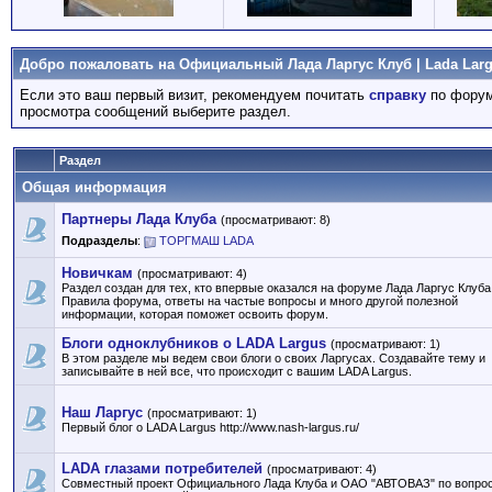
Добро пожаловать на Официальный Лада Ларгус Клуб | Lada Larg
Если это ваш первый визит, рекомендуем почитать
справку
по форум
просмотра сообщений выберите раздел.
Раздел
Общая информация
Партнеры Лада Клуба
(просматривают: 8)
Подразделы
:
ТОРГМАШ LADA
Новичкам
(просматривают: 4)
Раздел создан для тех, кто впервые оказался на форуме Лада Ларгус Клуба
Правила форума, ответы на частые вопросы и много другой полезной
информации, которая поможет освоить форум.
Блоги одноклубников о LADA Largus
(просматривают: 1)
В этом разделе мы ведем свои блоги о своих Ларгусах. Создавайте тему и
записывайте в ней все, что происходит с вашим LADA Largus.
Наш Ларгус
(просматривают: 1)
Первый блог о LADA Largus http://www.nash-largus.ru/
LADA глазами потребителей
(просматривают: 4)
Совместный проект Официального Лада Клуба и ОАО "АВТОВАЗ" по вопро