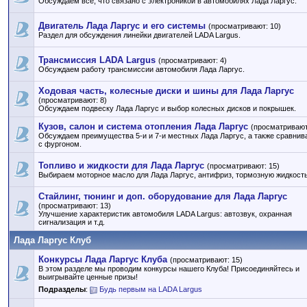
Обсуждаем все, что связано с электроникой в автомобилях Лада Ларгус.
Двигатель Лада Ларгус и его системы
(просматривают: 10)
Раздел для обсуждения линейки двигателей LADA Largus.
Трансмиссия LADA Largus
(просматривают: 4)
Обсуждаем работу трансмиссии автомобиля Лада Ларгус.
Ходовая часть, колесные диски и шины для Лада Ларгус
(просматривают: 8)
Обсуждаем подвеску Лада Ларгус и выбор колесных дисков и покрышек.
Кузов, салон и система отопления Лада Ларгус
(просматривают
Обсуждаем преимущества 5-и и 7-и местных Лада Ларгус, а также сравнив
с фургоном.
Топливо и жидкости для Лада Ларгус
(просматривают: 15)
Выбираем моторное масло для Лада Ларгус, антифриз, тормозную жидкость 
Стайлинг, тюнинг и доп. оборудование для Лада Ларгус
(просматривают: 13)
Улучшение характеристик автомобиля LADA Largus: автозвук, охранная
сигнализация и т.д.
Лада Ларгус Клуб
Конкурсы Лада Ларгус Клуба
(просматривают: 15)
В этом разделе мы проводим конкурсы нашего Клуба! Присоединяйтесь и
выигрывайте ценные призы!
Подразделы
:
Будь первым на LADA Largus