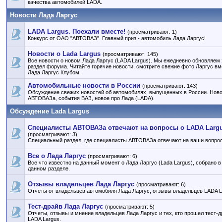
качества автомобилей LADA.
Новости Лада Ларгус
LADA Largus. Поехали вместе!
(просматривают: 1)
Конкурс от ОАО "АВТОВАЗ". Главный приз - автомобиль Лада Ларгус!
Новости о Lada Largus
(просматривают: 145)
Все новости о новом Лада Ларгус (LADA Largus). Мы ежедневно обновляем 
раздел форума. Читайте горячие новости, смотрите свежие фото Ларгус вм
Лада Ларгус Клубом.
Автомобильные новости в России
(просматривают: 143)
Обсуждение свежих новостей об автомобилях, выпущенных в России. Нов
АВТОВАЗа, события ВАЗ, новое про Лада (LADA).
Обсуждение Lada Largus
Специалисты АВТОВАЗа отвечают на вопросы о LADA Larg
(просматривают: 3)
Специальный раздел, где специалисты АВТОВАЗа отвечают на ваши вопро
Все о Лада Ларгус
(просматривают: 6)
Все что известно на данный момент о Лада Ларгус (Lada Largus), собрано в
данном разделе.
Отзывы владельцев Лада Ларгус
(просматривают: 6)
Отчеты от владельцев автомобиля Лада Ларгус, отзывы владельцев LADA L
Тест-драйв Лада Ларгус
(просматривают: 5)
Отчеты, отзывы и мнение владельцев Лада Ларгус и тех, кто прошел тест-д
LADA Largus.