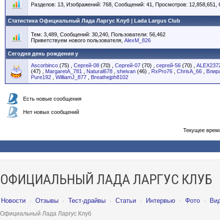
Разделов: 13, Изображений: 768, Сообщений: 41, Просмотров: 12,858,651,
Статистика Официальный Лада Ларгус Клуб | Lada Largus Club
Тем: 3,489, Сообщений: 30,240, Пользователи: 56,462
Приветствуем нового пользователя,
AlexM_826
Сегодня день рождения у
Ascorbinco
(75)
,
Сергей-08
(70)
,
Сергей-07
(70)
,
сергей-56
(70)
,
ALEX237
(47)
,
MargaretA_781
,
Natural678
,
sheivan
(46)
,
RxPro76
,
ChrisA_66
,
Влир
Pure192
,
WilliamJ_877
,
Breathejph8102
Есть новые сообщения
Нет новых сообщений
Текущее врем
ОФИЦИАЛЬНЫЙ ЛАДА ЛАРГУС КЛУБ
Новости
·
Отзывы
·
Тест-драйвы
·
Статьи
·
Интервью
·
Фото
·
Ви
Официальный Лада Ларгус Клуб