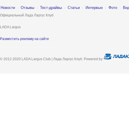
Новости
·
Отзывы
·
Тест-драйвы
·
Статьи
·
Интервью
·
Фото
·
Ви
Официальный Лада Ларгус Клуб
LADA Largus
Разместить рекламу на сайте
© 2012-2020 LADA Largus Club | Лада Ларгус Клуб. Powered by