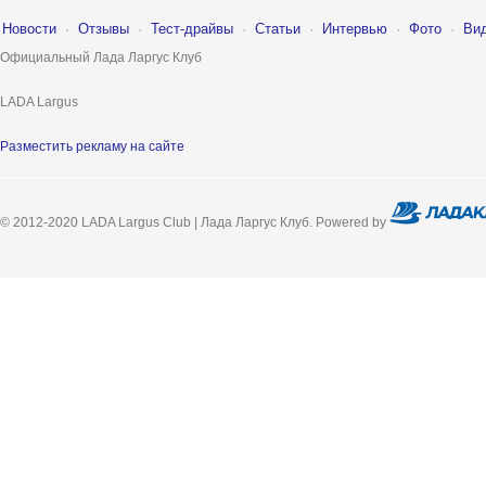
Новости
·
Отзывы
·
Тест-драйвы
·
Статьи
·
Интервью
·
Фото
·
Ви
Официальный Лада Ларгус Клуб
LADA Largus
Разместить рекламу на сайте
© 2012-2020 LADA Largus Club | Лада Ларгус Клуб. Powered by