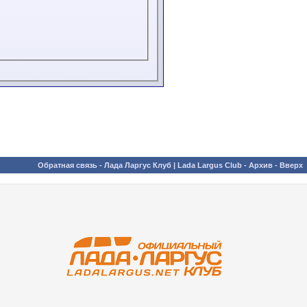
Обратная связь
-
Лада Ларгус Клуб | Lada Largus Club
-
Архив
-
Вверх