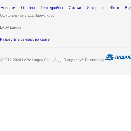
Новости
·
Отзывы
·
Тест-драйвы
·
Статьи
·
Интервью
·
Фото
·
Ви
Официальный Лада Ларгус Клуб
LADA Largus
Разместить рекламу на сайте
© 2012-2020 LADA Largus Club | Лада Ларгус Клуб. Powered by