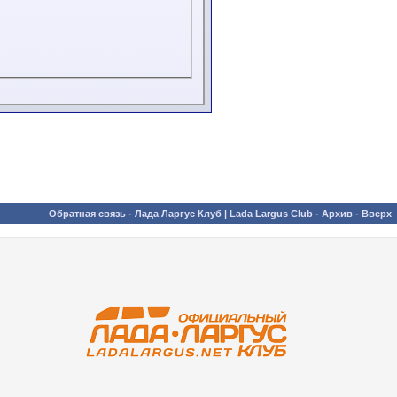
Обратная связь
-
Лада Ларгус Клуб | Lada Largus Club
-
Архив
-
Вверх