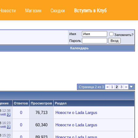
Новости
Магазин
Скидки
Вступить в Клуб
Имя
Запомнить?
Пароль
Календарь
Страница 2 из 3
<
1
2
3
>
щение
Ответов
Просмотров
Раздел
18
12:38
0
76,713
Новости о Lada Largus
vett
18
16:23
0
60,340
Новости о Lada Largus
vett
18
15:20
0
89,923
Новости о Lada Largus