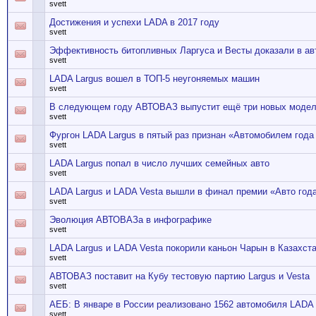
svett
Достижения и успехи LADA в 2017 году
svett
Эффективность битопливных Ларгуса и Весты доказали в ав
svett
LADA Largus вошел в ТОП-5 неугоняемых машин
svett
В следующем году АВТОВАЗ выпустит ещё три новых моде
svett
Фургон LADA Largus в пятый раз признан «Автомобилем года
svett
LADA Largus попал в число лучших семейных авто
svett
LADA Largus и LADA Vesta вышли в финал премии «Авто год
svett
Эволюция АВТОВАЗа в инфографике
svett
LADA Largus и LADA Vesta покорили каньон Чарын в Казахст
svett
АВТОВАЗ поставит на Кубу тестовую партию Largus и Vesta
svett
АЕБ: В январе в России реализовано 1562 автомобиля LADA 
svett