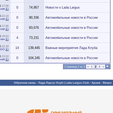
16
17:09
0
74,957
Новости о Lada Largus
vett
16
22:10
0
90,336
Автомобильные новости в России
vett
16
17:05
0
93,676
Автомобильные новости в России
vett
16
18:53
4
73,231
Автомобильные новости в России
лен
16
12:18
14
139,445
Важные мероприятия Лада Клуба
AGO
16
13:10
0
104,245
Автомобильные новости в России
vett
Страница 2 из 3
<
1
2
3
>
Обратная связь
-
Лада Ларгус Клуб | Lada Largus Club
-
Архив
-
Вверх