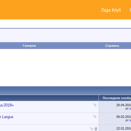
Лада Клуб
Галерея
Справка
Последнее сооб
а-2018»
20.04.20
от
s
 Largus
06.02.20
от
s
22.01.20