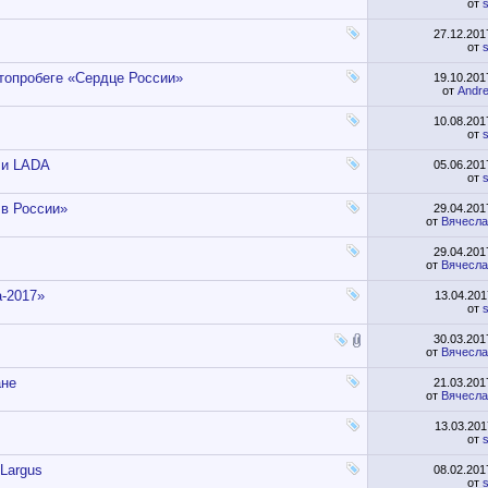
от
s
27.12.20
от
s
топробеге «Сердце России»
19.10.20
от
Andr
10.08.20
от
s
ли LADA
05.06.20
от
s
 в России»
29.04.20
от
Вячесла
29.04.20
от
Вячесла
а-2017»
13.04.20
от
s
30.03.20
от
Вячесла
ане
21.03.20
от
Вячесла
13.03.20
от
s
Largus
08.02.20
от
s