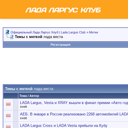
Официальный Лада Ларгус Клуб | Lada Largus Club
>
Метки
Темы с меткой
лада веста
Регистрация
Темы с меткой
лада веста
Тема / Автор
LADA Largus, Vesta и XRAY вышли в финал премии «Авто год
svett
АЕБ: В январе в России реализовано 2268 автомобилей LADA
svett
LADA Largus Cross и LADA Vesta прибыли на Кубу