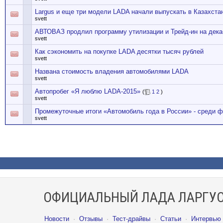
Largus и еще три модели LADA начали выпускать в Казахста
svett
АВТОВАЗ продлил программу утилизации и Трейд-ин на дека
svett
Как сэкономить на покупке LADA десятки тысяч рублей
svett
Названа стоимость владения автомобилями LADA
svett
Автопробег «Я люблю LADA-2015»
(
1
2
)
svett
Промежуточные итоги «Автомобиль года в России» - среди 
svett
ОФИЦИАЛЬНЫЙ ЛАДА ЛАРГУС
Новости
·
Отзывы
·
Тест-драйвы
·
Статьи
·
Интервью