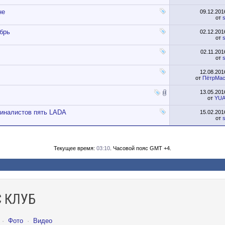
не
09.12.20
от
s
брь
02.12.20
от
s
02.11.20
от
s
12.08.20
от
ПётрМас
13.05.20
от
YU
финалистов пять LADA
15.02.20
от
s
Текущее время:
03:10
. Часовой пояс GMT +4.
 КЛУБ
·
Фото
·
Видео