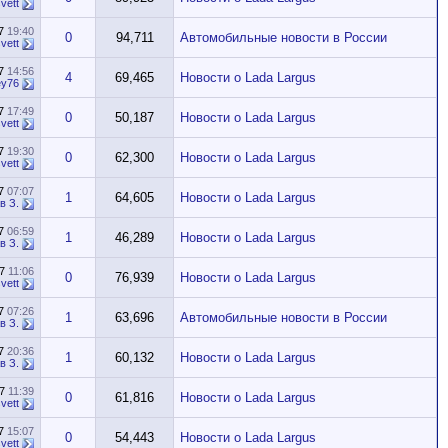
vett
17
19:40
0
94,711
Автомобильные новости в России
vett
17
14:56
4
69,465
Новости о Lada Largus
ey76
17
17:49
0
50,187
Новости о Lada Largus
vett
17
19:30
0
62,300
Новости о Lada Largus
vett
17
07:07
1
64,605
Новости о Lada Largus
в З.
17
06:59
1
46,289
Новости о Lada Largus
в З.
17
11:06
0
76,939
Новости о Lada Largus
vett
17
07:26
1
63,696
Автомобильные новости в России
в З.
17
20:36
1
60,132
Новости о Lada Largus
в З.
17
11:39
0
61,816
Новости о Lada Largus
vett
17
15:07
0
54,443
Новости о Lada Largus
vett