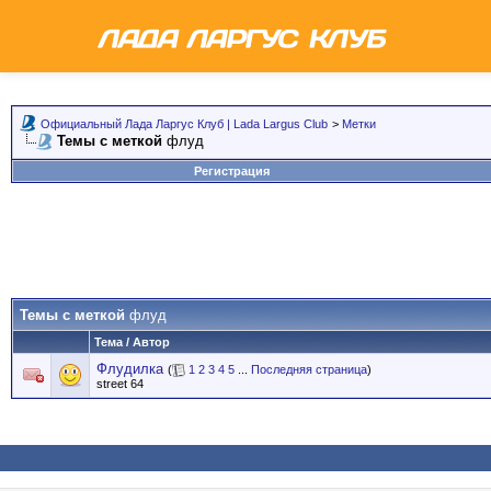
Официальный Лада Ларгус Клуб | Lada Largus Club
>
Метки
Темы с меткой
флуд
Регистрация
Темы с меткой
флуд
Тема / Автор
Флудилка
(
1
2
3
4
5
...
Последняя страница
)
street 64