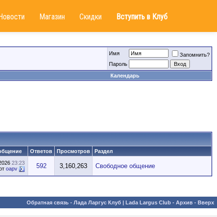
Новости
Магазин
Скидки
Вступить в Клуб
Имя
Запомнить?
Пароль
Календарь
общение
Ответов
Просмотров
Раздел
.2026
23:23
592
3,160,263
Свободное общение
от
oapv
Обратная связь
-
Лада Ларгус Клуб | Lada Largus Club
-
Архив
-
Вверх