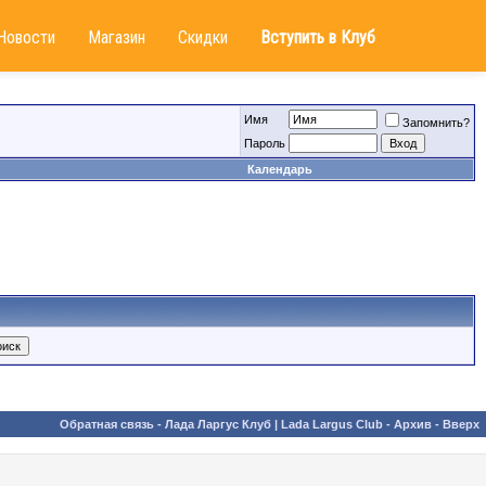
Новости
Магазин
Скидки
Вступить в Клуб
Имя
Запомнить?
Пароль
Календарь
Обратная связь
-
Лада Ларгус Клуб | Lada Largus Club
-
Архив
-
Вверх