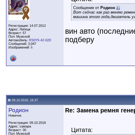
Сообщение от
Родион
Вот сейчас как раз меняю ремен
машина этого года,двигатель уж
Регистрация: 14.07.2012
вин авто (последни
Адрес: Липецк
Возраст: 57
Пол: Мужской
подберу
Автомобиль:
RS0Y5-42-02D
Сообщений: 3,047
Изображений:
6
09.10.2018, 16:37
Родион
Re: Замена ремня гене
Новичок
Регистрация: 09.10.2018
Адрес: самара
Цитата:
Возраст: 30
Пол: Мужской