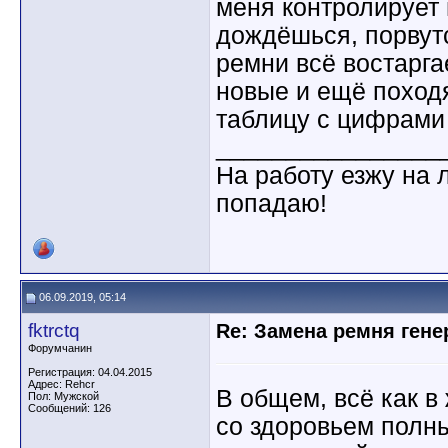
меня контролирует н
дождёшься, порвутс
ремни всё востарга
новые и ещё походя
таблицу с цифрами
________________
На работу езжу на 
попадаю!
06.09.2019, 05:14
fktrctq
Re: Замена ремня гене
Форумчанин
Регистрация: 04.04.2015
Адрес: Rehcr
В общем, всё как в ж
Пол: Мужской
Сообщений: 126
со здоровьем полны