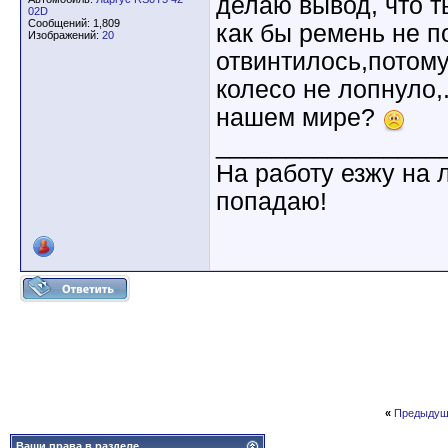
делаю вывод, что т
02D
Сообщений: 1,809
как бы ремень не п
Изображений:
20
отвинтилось,потому
колесо не лопнуло,.
нашем мире?
________________
На работу езжу на 
попадаю!
«
Предыдущ
Ваши права в разделе