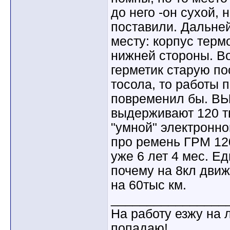
до него -он сухой, 
поставили. Дальней
месту: корпус терм
нижней стороны. Во
герметик старую по
тосола, то работы 
повременил бы. В
выдерживают 120 тыс
"умной" электронно
про ремень ГРМ 120
уже 6 лет 4 мес. Е
почему на 8кл дви
на 60тыс км.
________________
На работу езжу на 
попадаю!