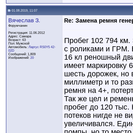
01.08.2019, 11:07
Вячеслав З.
Re: Замена ремня гене
Форумчанин
Регистрация: 11.06.2012
Адрес: Самара
Пробег 102 794 км
Возраст: 63
Пол: Мужской
с роликами и ГРМ. 
Автомобиль:
Ларгус RS0Y5 42-
02D
Сообщений: 1,809
16 кл реношный дв
Изображений:
20
имеет маркировку 
шесть дорожек, но 
миллиметр и то раз
ремня на 4+, потер
Так же цел и ремен
пробег до 120 тыс. 
потеков нигде не в
увеличивался. Един
помпы, но то место