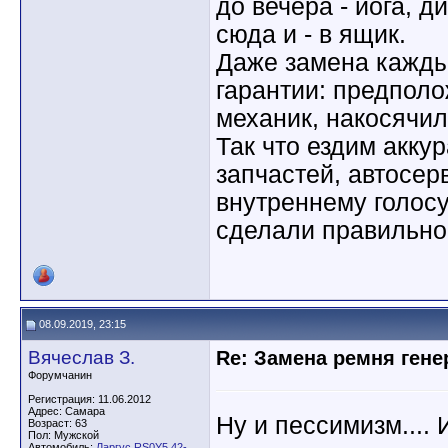
до вечера - йога, ди
сюда и - в ящик.
Даже замена каждые
гарантии: предпол
механик, накосячил,
Так что ездим акку
запчастей, автосер
внутреннему голосу
сделали правильно.
08.09.2019, 23:15
Вячеслав З.
Re: Замена ремня гене
Форумчанин
Регистрация: 11.06.2012
Адрес: Самара
Ну и пессимизм....
Возраст: 63
Пол: Мужской
Автомобиль:
Ларгус RS0Y5 42-