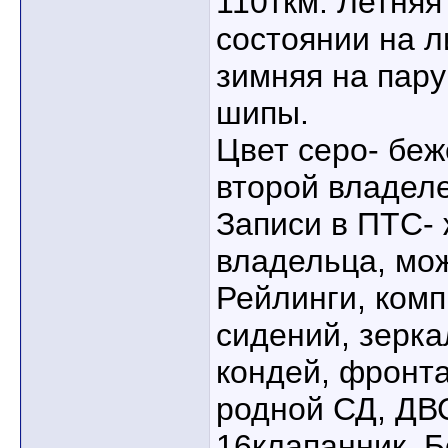
110ткм. Летняя
состоянии на л
зимняя на пару 
шипы.
Цвет серо- беж
второй владеле
Записи в ПТС- 
владельца, мо
Рейлинги, комп
сидений, зерка
кондей, фронт
родной СД, ДВ
16клапанник. Б