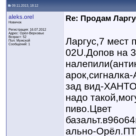
09.11.2013, 18:12
aleks.orel
Re: Продам Ларгу
Новичок
Регистрация: 16.07.2012
Адрес: Орёл-Верховье
Возраст: 52
Ларгус,7 мест 
Пол: Мужской
Сообщений: 1
02U.Допов на 3
налепили(анти
арок,сигналка-
зад вид-ХАНТО
надо такой,мог
пиво.Цвет
базальт.в96о6
ально-Орёл.ПТ