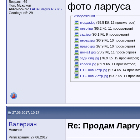
Возраст: 69
фото ларгуса
Пол: Мужской
Автомобиль:
LADA Largus RS0Y5L
Сообщений: 29
Изображения
морда.jpg
(95.5 Кб, 12 просмотров)
лево.jpg
(95.2 Кб, 11 просмотров)
зад.jpg
(96.1 Кб, 9 просмотров)
перед.jpg
(96.9 Кб, 10 просмотров)
право.jpg
(97.9 Кб, 10 просмотров)
шина1.jpg
(73.2 Кб, 11 просмотров)
задн сид.jpg
(76.9 Кб, 15 просмотров)
колесо.jpg
(89.9 Кб, 11 просмотров)
ПТС нов 1стр.jpg
(97.4 Кб, 14 просмо
ПТС нов 2 стр.jpg
(93.7 Кб, 11 просм
27.06.2017, 10:17
Валериан
Re: Продам Ларгу
Новичок
Регистрация: 27.06.2017