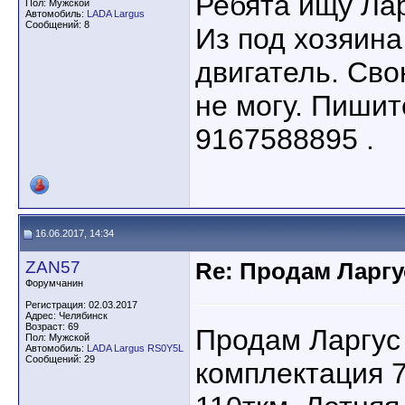
Ребята ищу Лар
Пол: Мужской
Автомобиль:
LADA Largus
Сообщений: 8
Из под хозяина
двигатель. Сво
не могу. Пишит
9167588895 .
16.06.2017, 14:34
ZAN57
Re: Продам Ларгу
Форумчанин
Регистрация: 02.03.2017
Адрес: Челябинск
Возраст: 69
Продам Ларгус
Пол: Мужской
Автомобиль:
LADA Largus RS0Y5L
Сообщений: 29
комплектация 7