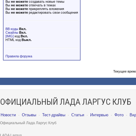
Вы
не можете
создавать новые темы
Вы
не можете
отвечать в темах
Вы
не можете
прикреплять вложения
Вы
не можете
редактировать свои сообщения
BB коды
Вкл.
Смайлы
Вкл.
[IMG]
код
Вкл.
HTML код
Выкл.
Правила форума
Текущее врем
ОФИЦИАЛЬНЫЙ ЛАДА ЛАРГУС КЛУБ
Новости
·
Отзывы
·
Тест-драйвы
·
Статьи
·
Интервью
·
Фото
·
Ви
Официальный Лада Ларгус Клуб
LADA Largus