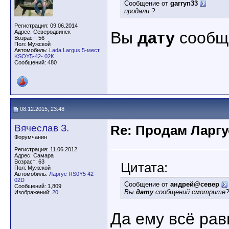
Сообщение от
garryn33
продали ?
Регистрация: 09.06.2014
Адрес: Северодвинск
Вы
дату
сообще
Возраст: 56
Пол: Мужской
Автомобиль:
Lada Largus 5-мест.
KSOY5-42- 02К
Сообщений: 480
08.12.2015, 23:48
Вячеслав З.
Re: Продам Ларгу
Форумчанин
Регистрация: 11.06.2012
Адрес: Самара
Возраст: 63
Цитата:
Пол: Мужской
Автомобиль:
Ларгус RS0Y5 42-
02D
Сообщение от
андрей@север
Сообщений: 1,809
Вы
дату
сообщений смотрите??
Изображений:
20
Да ему всё рав