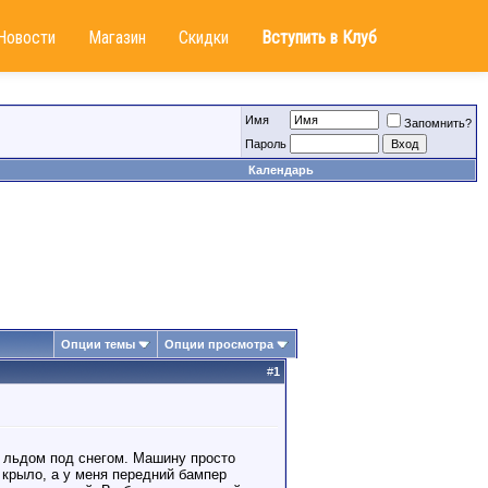
Новости
Магазин
Скидки
Вступить в Клуб
Имя
Запомнить?
Пароль
Календарь
Опции темы
Опции просмотра
#
1
м льдом под снегом. Машину просто
 крыло, а у меня передний бампер