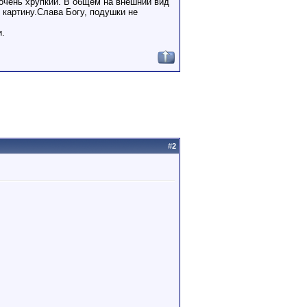
очень хрупкий. В общем на внешний вид
 картину.Слава Богу, подушки не
и.
#
2