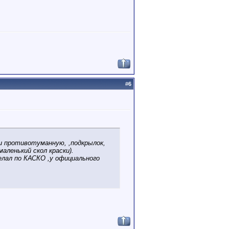
#
6
 и противотуманную, ,подкрылок,
аленький скол краски).
елал по КАСКО ,у официального