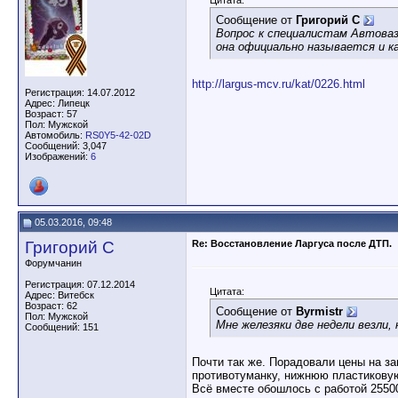
Цитата:
Сообщение от
Григорий С
Вопрос к специалистам Автоваз
она официально называется и к
http://largus-mcv.ru/kat/0226.html
Регистрация: 14.07.2012
Адрес: Липецк
Возраст: 57
Пол: Мужской
Автомобиль:
RS0Y5-42-02D
Сообщений: 3,047
Изображений:
6
05.03.2016, 09:48
Григорий С
Re: Восстановление Ларгуса после ДТП.
Форумчанин
Регистрация: 07.12.2014
Цитата:
Адрес: Витебск
Возраст: 62
Сообщение от
Byrmistr
Пол: Мужской
Мне железяки две недели везли, 
Сообщений: 151
Почти так же. Порадовали цены на за
противотуманку, нижнюю пластиковую
Всё вместе обошлось с работой 2550