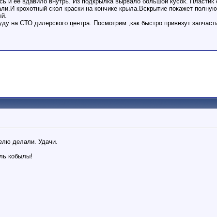
ь и её вдавило внутрь. Из подкрылка вырвало большой кусок. Пластик 
ли.И крохотный скол краски на кончике крыла.Вскрытие покажет полную
ый.
ду на СТО дилерского центра. Посмотрим ,как быстро привезут запчаст
елю делали. Удачи.
ель кобылы!