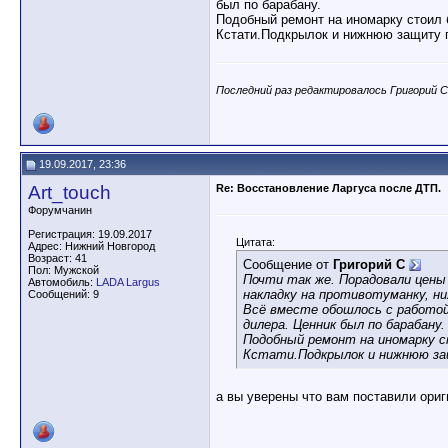
был по барабану.
Подобный ремонт на иномарку стоил б
Кстати.Подкрылок и нижнюю защиту п
Последний раз редактировалось Григорий С;
19.09.2017, 23:36
Art_touch
Re: Восстановление Ларгуса после ДТП.
Форумчанин
Регистрация: 19.09.2017
Цитата:
Адрес: Нижний Новгород
Возраст: 41
Сообщение от
Григорий С
Пол: Мужской
Почти так же. Порадовали цены 
Автомобиль:
LADA Largus
накладку на противотуманку, ни
Сообщений: 9
Всё вместе обошлось с работой 
дилера. Ценник был по барабану.
Подобный ремонт на иномарку ст
Кстати.Подкрылок и нижнюю за
а вы уверены что вам поставили ори