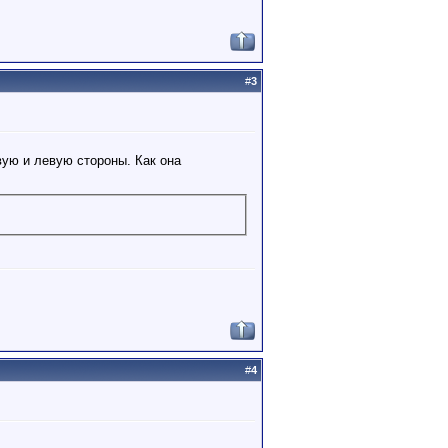
#
3
вую и левую стороны. Как она
#
4