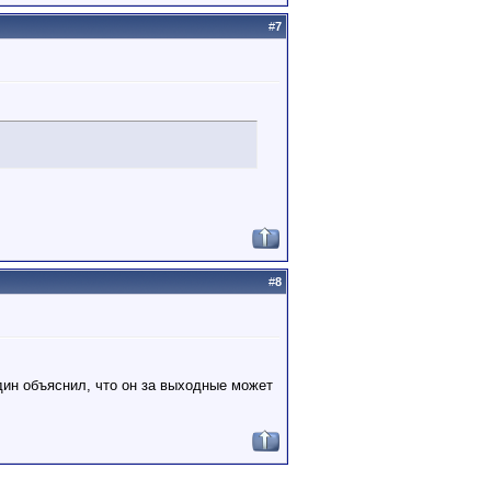
#
7
#
8
один объяснил, что он за выходные может