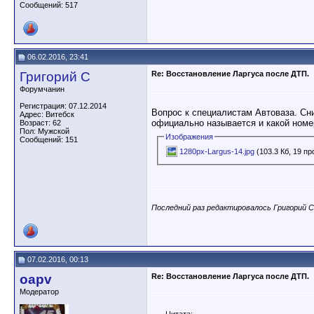
Сообщений: 517
06.02.2016, 23:41
Григорий С
Re: Восстановление Ларгуса после ДТП.
Форумчанин
Регистрация: 07.12.2014
Вопрос к специалистам Автоваза. Сни
Адрес: Витебск
официально называется и какой номе
Возраст: 62
Пол: Мужской
Изображения
Сообщений: 151
1280px-Largus-14.jpg
(103.3 Кб, 19 п
Последний раз редактировалось Григорий С;
07.02.2016, 00:13
oapv
Re: Восстановление Ларгуса после ДТП.
Модератор