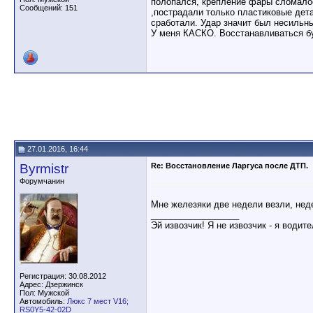
полопался, крепление фары сломалос
Сообщений: 151
,пострадали только пластиковые дета
сработали. Удар значит был несильн
У меня КАСКО. Восстанавливаться бу
27.01.2016, 16:44
Byrmistr
Re: Восстановление Ларгуса после ДТП.
Форумчанин
Мне железяки две недели везли, нед
__________________
Эй извозчик! Я не извозчик - я водит
Регистрация: 30.08.2012
Адрес: Дзержинск
Пол: Мужской
Автомобиль:
Люкс 7 мест V16;
RS0Y5-42-02D