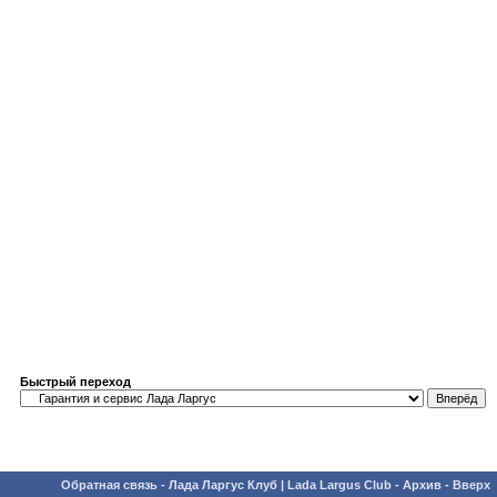
Быстрый переход
Обратная связь
-
Лада Ларгус Клуб | Lada Largus Club
-
Архив
-
Вверх