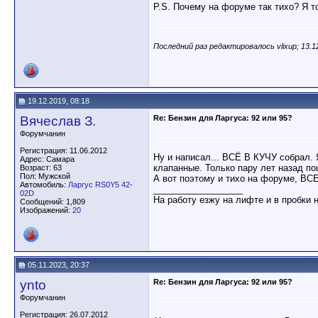
P.S. Почему на форуме так тихо? Я 
Последний раз редактировалось vlixup; 13.1
19.12.2019, 08:18
Вячеслав З.
Re: Бензин для Ларгуса: 92 или 95?
Форумчанин
Регистрация: 11.06.2012
Ну и написал... ВСЁ В КУЧУ собрал.
Адрес: Самара
клапанные. Только пару лет назад пош
Возраст: 63
Пол: Мужской
А вот поэтому и тихо на форуме, ВСЕ
Автомобиль:
Ларгус RS0Y5 42-
__________________
02D
На работу езжу на лифте и в пробки 
Сообщений: 1,809
Изображений:
20
05.11.2023, 20:37
ynto
Re: Бензин для Ларгуса: 92 или 95?
Форумчанин
Регистрация: 26.07.2012