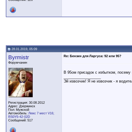
28.01.2019, 05:09
Byrmistr
Re: Бензин для Ларгуса: 92 или 95?
Форумчанин
В 95ом присадок с избытком, посему 
__________________
Эй извозчик! Я не извозчик - я водит
Регистрация: 30.08.2012
Адрес: Дзержинск
Пол: Мужской
Автомобиль:
Люкс 7 мест V16;
RS0Y5-42-02D
Сообщений: 517