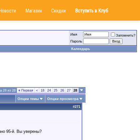
Новости
Магазин
Скидки
Вступить в Клуб
Имя
Запомнить?
Пароль
Календарь
а 28 из 28
«
Первая
<
18
24
25
26
27
28
Опции темы
Опции просмотра
#
271
нно 95-й. Вы уверены?