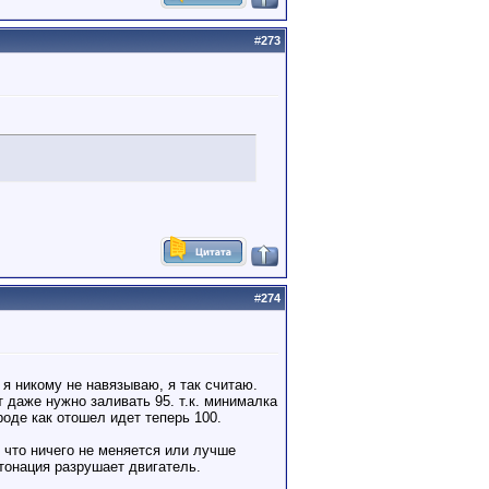
#
273
#
274
 я никому не навязываю, я так считаю.
 даже нужно заливать 95. т.к. минималка
роде как отошел идет теперь 100.
 что ничего не меняется или лучше
етонация разрушает двигатель.