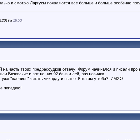
только и смотрю Ларгусы появляются все больше и больше особенно пос
2.2019 в
18:50
.
 Я на часть твоих предрассудков отвечу: Форум начинался и писали пр
ли Вазовские и вот на них 92 бенз и лей, раз новичок.
 уже "наелись" читать чихарду и нытьё. Как там у тебя?- ИМХО
не попадаю!