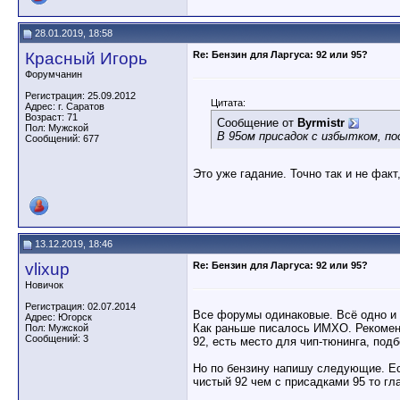
28.01.2019, 18:58
Красный Игорь
Re: Бензин для Ларгуса: 92 или 95?
Форумчанин
Регистрация: 25.09.2012
Цитата:
Адрес: г. Саратов
Возраст: 71
Сообщение от
Byrmistr
Пол: Мужской
В 95ом присадок с избытком, п
Сообщений: 677
Это уже гадание. Точно так и не факт,
13.12.2019, 18:46
vlixup
Re: Бензин для Ларгуса: 92 или 95?
Новичок
Регистрация: 02.07.2014
Все форумы одинаковые. Всё одно и то
Адрес: Югорск
Как раньше писалось ИМХО. Рекомендо
Пол: Мужской
Сообщений: 3
92, есть место для чип-тюнинга, подб
Но по бензину напишу следующие. Ес
чистый 92 чем с присадками 95 то гл