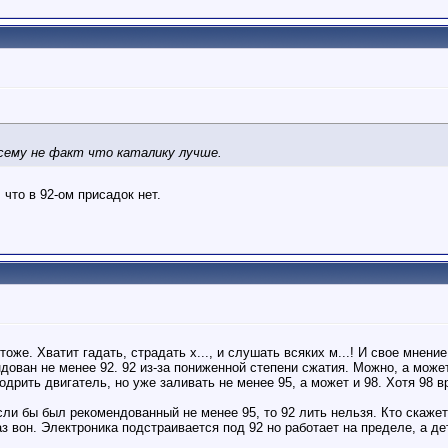
осему не факт что каталику лучше.
 что в 92-ом присадок нет.
же. Хватит гадать, страдать х..., и слушать всяких м...! И свое мнение
ван не менее 92. 92 из-за пониженной степени сжатия. Можно, а может
одрить двигатель, но уже заливать не менее 95, а может и 98. Хотя 98 в
ли бы был рекомендованный не менее 95, то 92 лить нельзя. Кто скажет
аз вон. Электроника подстраивается под 92 но работает на пределе, а д