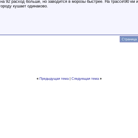
 на 92 расход больше, но заводится в морозы быстрее. На трассе\90 км 
 городу кушает одинаково.
Страница 
«
Предыдущая тема
|
Следующая тема
»