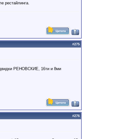
ле рестайлинга.
#
275
о двидки РЕНОВСКИЕ, 16ти и 8ми
#
276