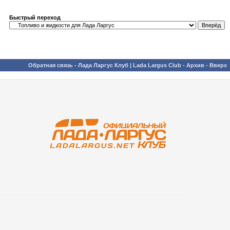
Быстрый переход
Обратная связь
-
Лада Ларгус Клуб | Lada Largus Club
-
Архив
-
Вверх