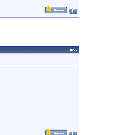
#
272