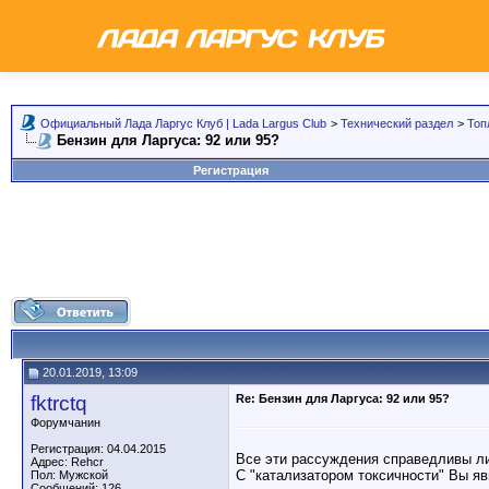
Официальный Лада Ларгус Клуб | Lada Largus Club
>
Технический раздел
>
Топ
Бензин для Ларгуса: 92 или 95?
Регистрация
20.01.2019, 13:09
fktrctq
Re: Бензин для Ларгуса: 92 или 95?
Форумчанин
Регистрация: 04.04.2015
Все эти рассуждения справедливы лиш
Адрес: Rehcr
С "катализатором токсичности" Вы яв
Пол: Мужской
Сообщений: 126