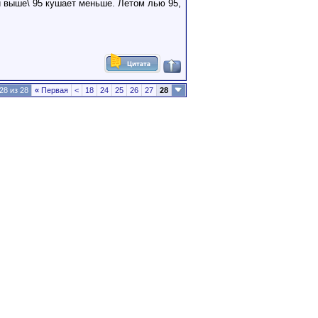
и выше\ 95 кушает меньше. Летом лью 95,
28 из 28
«
Первая
<
18
24
25
26
27
28