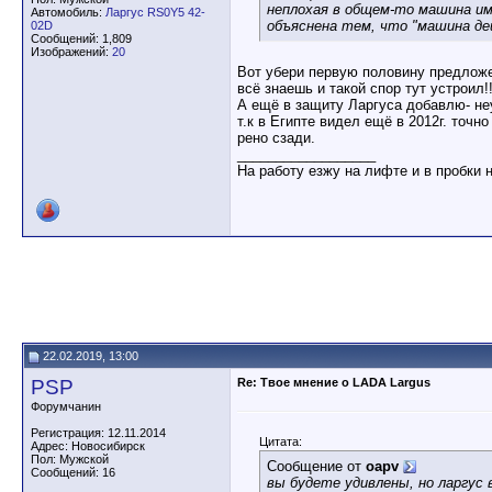
неплохая в общем-то машина им
Автомобиль:
Ларгус RS0Y5 42-
объяснена тем, что "машина де
02D
Сообщений: 1,809
Изображений:
20
Вот убери первую половину предложен
всё знаешь и такой спор тут устроил!!
А ещё в защиту Ларгуса добавлю- неу
т.к в Египте видел ещё в 2012г. точн
рено сзади.
__________________
На работу езжу на лифте и в пробки 
22.02.2019, 13:00
PSP
Re: Твое мнение о LADA Largus
Форумчанин
Регистрация: 12.11.2014
Цитата:
Адрес: Новосибирск
Пол: Мужской
Сообщение от
oapv
Сообщений: 16
вы будете удивлены, но ларгус 