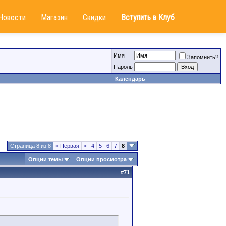
Новости
Магазин
Скидки
Вступить в Клуб
Имя
Запомнить?
Пароль
Календарь
Страница 8 из 8
«
Первая
<
4
5
6
7
8
Опции темы
Опции просмотра
#
71