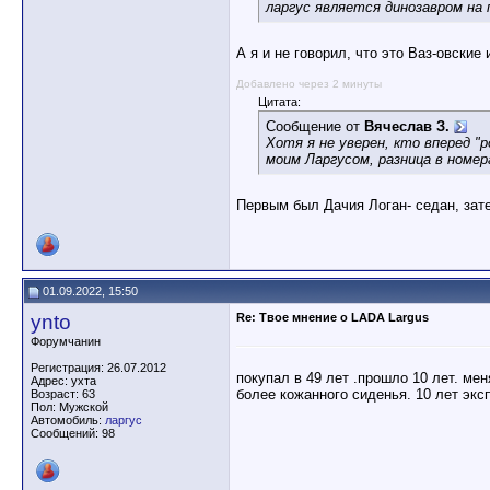
ларгус является динозавром на
А я и не говорил, что это Ваз-овские
Добавлено через 2 минуты
Цитата:
Сообщение от
Вячеслав З.
Хотя я не уверен, кто вперед "р
моим Ларгусом, разница в номер
Первым был Дачия Логан- седан, за
01.09.2022, 15:50
ynto
Re: Твое мнение о LADA Largus
Форумчанин
Регистрация: 26.07.2012
покупал в 49 лет .прошло 10 лет. мен
Адрес: ухта
более кожанного сиденья. 10 лет экс
Возраст: 63
Пол: Мужской
Автомобиль:
ларгус
Сообщений: 98