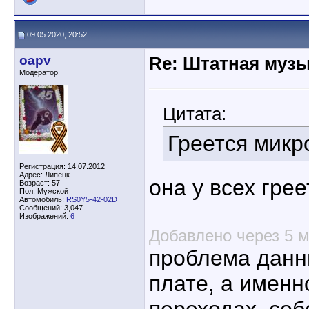
09.05.2020, 20:52
oapv
Re: Штатная музы
Модератор
Цитата:
Греется микр
Регистрация: 14.07.2012
Адрес: Липецк
она у всех грее
Возраст: 57
Пол: Мужской
Автомобиль:
RS0Y5-42-02D
Сообщений: 3,047
Изображений:
6
Добавлено через 5 
проблема данн
плате, а имен