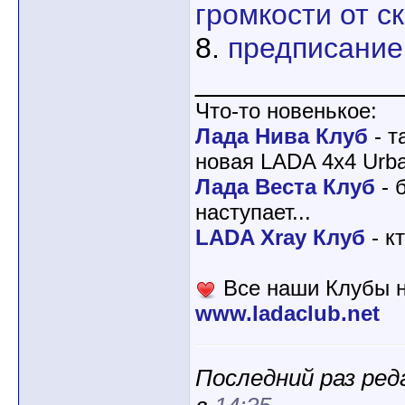
громкости от с
8.
предписание
____________
Что-то новенькое:
Лада Нива Клуб
- т
новая LADA 4x4 Urba
Лада Веста Клуб
- 
наступает...
LADA Xray Клуб
- к
Все наши Клубы н
www.ladaclub.net
Последний раз ред