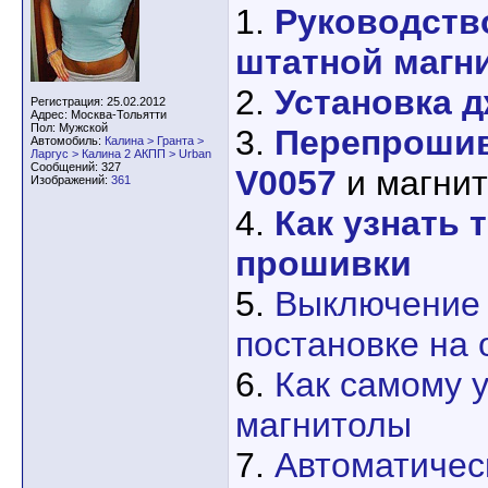
1.
Руководств
штатной магн
2.
Установка 
Регистрация: 25.02.2012
Адрес: Москва-Тольятти
Пол: Мужской
3.
Перепрошив
Автомобиль:
Калина > Гранта >
Ларгус > Калина 2 АКПП > Urban
Сообщений: 327
V0057
и магни
Изображений:
361
4.
Как узнать
прошивки
5.
Выключение 
постановке на 
6.
Как самому у
магнитолы
7.
Автоматичес