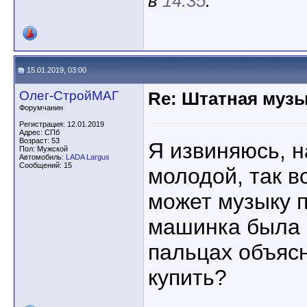
в
14:35
.
15.01.2019, 03:00
Олег-СтройМАГ
Re: Штатная музы
Форумчанин
Регистрация: 12.01.2019
Адрес: СПб
Возраст: 53
Я извиняюсь, н
Пол: Мужской
Автомобиль:
LADA Largus
Сообщений: 15
молодой, так в
может музыку п
машинка была 
пальцах объясн
купить?