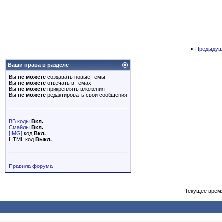
«
Предыдущ
Ваши права в разделе
Вы
не можете
создавать новые темы
Вы
не можете
отвечать в темах
Вы
не можете
прикреплять вложения
Вы
не можете
редактировать свои сообщения
BB коды
Вкл.
Смайлы
Вкл.
[IMG]
код
Вкл.
HTML код
Выкл.
Правила форума
Текущее врем