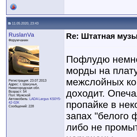
11.05.2020, 23:43
RuslanVa
Re: Штатная музы
Форумчанин
Пофлудю немно
морды на плату
межслойных кон
Регистрация: 23.07.2013
Адрес: г. Шахунья,
Нижегородская обл.
доходит. Опеч
Возраст: 54
Пол: Мужской
Автомобиль:
LADA Largus KS0Y5-
пропайке в нек
42-02K
Сообщений: 228
запах "белого
либо не промыт