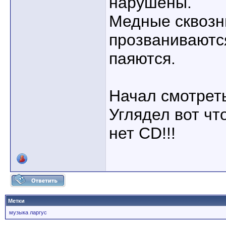
нарушены.
Медные сквозн
прозваниваютс
паяются.
Начал смотреть
Углядел вот чт
нет CD!!!
Метки
музыка ларгус