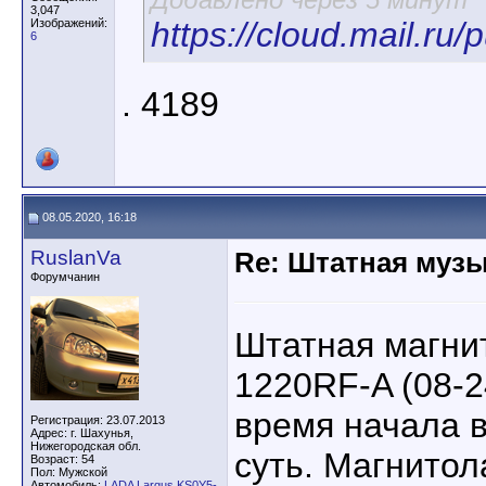
3,047
https://cloud.mail.
Изображений:
6
. 4189
08.05.2020, 16:18
RuslanVa
Re: Штатная музы
Форумчанин
Штатная магн
1220RF-A (08-2
время начала 
Регистрация: 23.07.2013
Адрес: г. Шахунья,
Нижегородская обл.
суть. Магнитола
Возраст: 54
Пол: Мужской
Автомобиль:
LADA Largus KS0Y5-