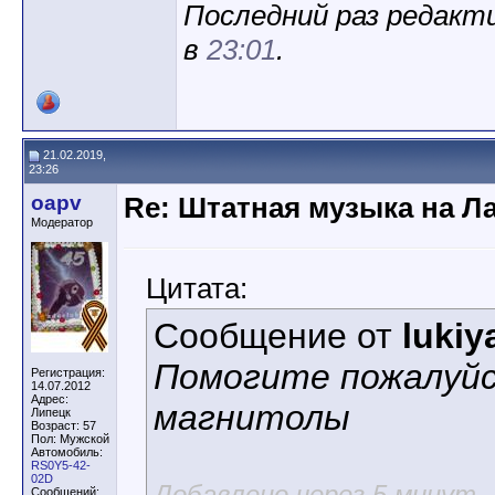
Последний раз редакти
в
23:01
.
21.02.2019,
23:26
oapv
Re: Штатная музыка на Л
Модератор
Цитата:
Сообщение от
lukiy
Помогите пожалуйс
Регистрация:
14.07.2012
Адрес:
магнитолы
Липецк
Возраст: 57
Пол: Мужской
Автомобиль:
RS0Y5-42-
02D
Добавлено через 5 минут
Сообщений: