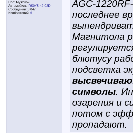
AGC-1220RF-A
Пол: Мужской
Автомобиль:
RS0Y5-42-02D
Сообщений: 3,047
последнее вр
Изображений:
6
выпендривать
Магнитола р
регулируетс
блютусу раб
подсветка эк
высвечиваю
символы
. И
озарения и с
потом с эфф
пропадают.