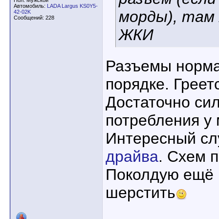
Пол: Мужской
Автомобиль:
LADA Largus KS0Y5-
морды), там
42-02K
Сообщений: 228
ЖКИ
Разъемы норм
порядке. Греет
Достаточно си
потребления у 
Интересный слу
драйва
. Схем п
Поколдую ещё 
шерстить