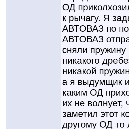
ОД приколхози
к рычагу. Я за
АВТОВАЗ по по
АВТОВАЗ отпра
сняли пружину 
никакого дребе
никакой пружин
а я выдумщик и
каким ОД прих
их не волнует, 
заметил этот к
другому ОД то