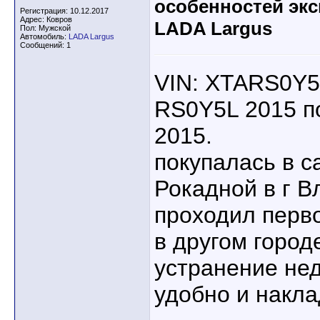
особенностей эк
Регистрация: 10.12.2017
Адрес: Ковров
LADA Largus
Пол: Мужской
Автомобиль:
LADA Largus
Сообщений: 1
VIN: XTARS0Y
RS0Y5L 2015 п
2015.
покупалась в с
Рокадной в г В
проходил перв
в другом город
устранение не
удобно и накла