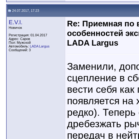
24.07.2017, 17:23
E.V.I.
Re: Приемная по 
Новичок
особенностей эк
Регистрация: 01.04.2017
Адрес: Саров
LADA Largus
Пол: Мужской
Автомобиль:
LADA Largus
Сообщений: 3
Заменили, допо
сцепление в с
вести себя как 
появляется на 
редко). Теперь
дребезжать ры
передач в ней