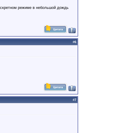
 дискретном режиме в небольшой дождь
#
6
#
7