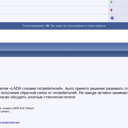
Голосовавшие:
45
. Вы ещё не голосовали в этом опросе
риятия «LADA глазами потребителей», было принято решение развивать
получения обратной связи от потребителей. На заводе активно занимаю
лагаю обсудить штатные стеклоочистители.
же новая LADA 4x4 Urban!
упает...
.ladaclub.net