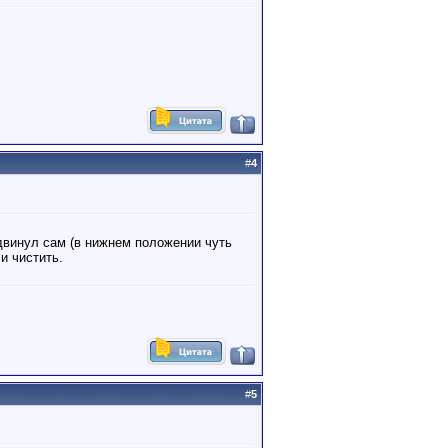
#
4
двинул сам (в нижнем положении чуть
и чистить.
#
5