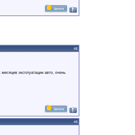
#
2
х месяцев эксплуатации авто, очень
#
3