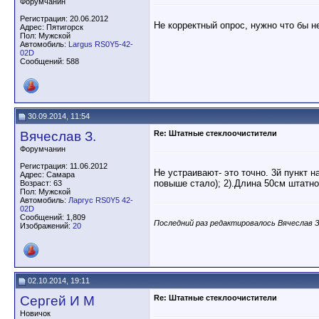
Форумчанин
Регистрация: 20.06.2012
Не корректный опрос, нужно что бы не
Адрес: Пятигорск
Пол: Мужской
Автомобиль:
Largus RS0Y5-42-
02D
Сообщений: 588
30.09.2014, 11:54
Вячеслав З.
Re: Штатные стеклоочистители
Форумчанин
Регистрация: 11.06.2012
Не устраивают- это точно. 3й пункт
Адрес: Самара
повыше стало); 2).Длина 50см штатно
Возраст: 63
Пол: Мужской
Автомобиль:
Ларгус RS0Y5 42-
02D
Сообщений: 1,809
Последний раз редактировалось Вячеслав З.
Изображений:
20
02.10.2014, 19:11
Сергей И М
Re: Штатные стеклоочистители
Новичок