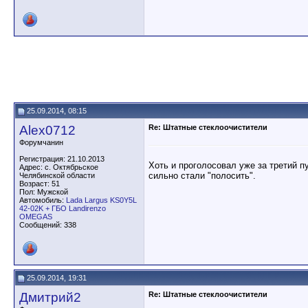
25.09.2014, 08:15
Alex0712
Re: Штатные стеклоочистители
Форумчанин
Регистрация: 21.10.2013
Хоть и проголосовал уже за третий п
Адрес: с. Октябрьское
сильно стали "полосить".
Челябинской области
Возраст: 51
Пол: Мужской
Автомобиль:
Lada Largus KS0Y5L
42-02K + ГБО Landirenzo
OMEGAS
Сообщений: 338
25.09.2014, 19:31
Дмитрий2
Re: Штатные стеклоочистители