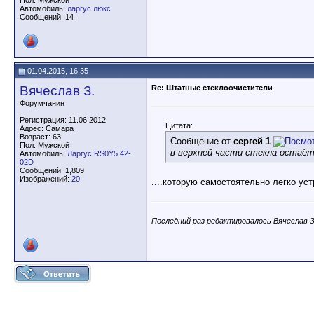
Пол: Мужской
Автомобиль:
ларгус люкс
Сообщений: 14
01.04.2015, 16:35
Вячеслав З.
Re: Штатные стеклоочистители
Форумчанин
Регистрация: 11.06.2012
Цитата:
Адрес: Самара
Возраст: 63
Сообщение от
сергей 1
Пол: Мужской
в верхней части стекла остаёт
Автомобиль:
Ларгус RS0Y5 42-
02D
Сообщений: 1,809
Изображений:
20
....которую самостоятельно легко уст
Последний раз редактировалось Вячеслав З.