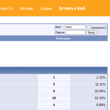
Новости
Магазин
Скидки
Вступить в Клуб
Имя
Запомнить?
Пароль
Календарь
1
2.22%
5
11.11%
9
20.00%
24
53.33%
4
8.89%