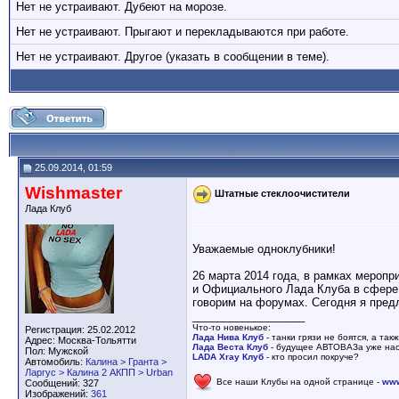
Нет не устраивают. Дубеют на морозе.
Нет не устраивают. Прыгают и перекладываются при работе.
Нет не устраивают. Другое (указать в сообщении в теме).
25.09.2014, 01:59
Wishmaster
Штатные стеклоочистители
Лада Клуб
Уважаемые одноклубники!
26 марта 2014 года, в рамках мероп
и Официального Лада Клуба в сфере 
говорим на форумах. Сегодня я пред
__________________
Что-то новенькое:
Регистрация: 25.02.2012
Лада Нива Клуб
- танки грязи не боятся, а так
Адрес: Москва-Тольятти
Лада Веста Клуб
- будущее АВТОВАЗа уже наст
Пол: Мужской
LADA Xray Клуб
- кто просил покруче?
Автомобиль:
Калина > Гранта >
Ларгус > Калина 2 АКПП > Urban
Все наши Клубы на одной странице -
www
Сообщений: 327
Изображений:
361