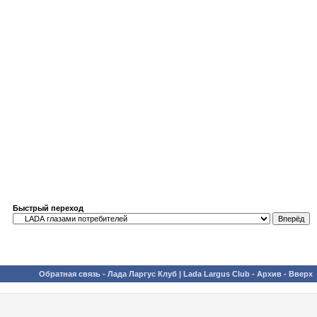
Быстрый переход
Обратная связь
-
Лада Ларгус Клуб | Lada Largus Club
-
Архив
-
Вверх