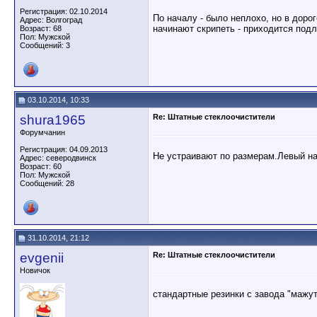
Регистрация: 02.10.2014
По началу - было неплохо, но в доро
Адрес: Волгоград
начинают скрипеть - приходится подл
Возраст: 68
Пол: Мужской
Сообщений: 3
03.10.2014, 10:33
shura1965
Re: Штатные стеклоочистители
Форумчанин
Регистрация: 04.09.2013
Не устраивают по размерам.Левый н
Адрес: северодвинск
Возраст: 60
Пол: Мужской
Сообщений: 28
31.10.2014, 21:12
evgenii
Re: Штатные стеклоочистители
Новичок
стандартные резинки с завода "мажут