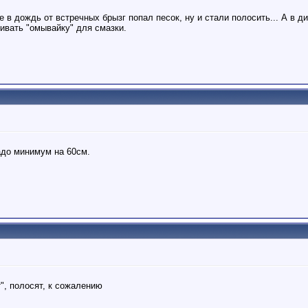
ге в дождь от встречных брызг попал песок, ну и стали полосить... А в
ивать "омывайку" для смазки.
адо минимум на 60см.
", полосят, к сожалению