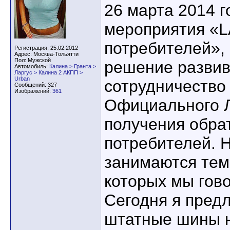
26 марта 2014 г
мероприятия «L
потребителей»,
Регистрация: 25.02.2012
Адрес: Москва-Тольятти
Пол: Мужской
решение развив
Автомобиль:
Калина > Гранта >
Ларгус > Калина 2 АКПП >
Urban
сотрудничеств
Сообщений: 327
Изображений:
361
Официального Л
получения обрат
потребителей. 
занимаются тем
которых мы гов
Сегодня я пред
штатные шины н