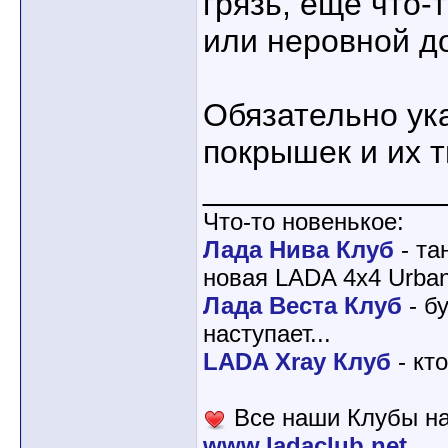
грязь, еще что-
или неровной д
Обязательно ук
покрышек и их 
_____________
Что-то новенькое:
Лада Нива Клуб
- та
новая LADA 4x4 Urban
Лада Веста Клуб
- б
наступает...
LADA Xray Клуб
- кт
Все наши Клубы на
www.ladaclub.net