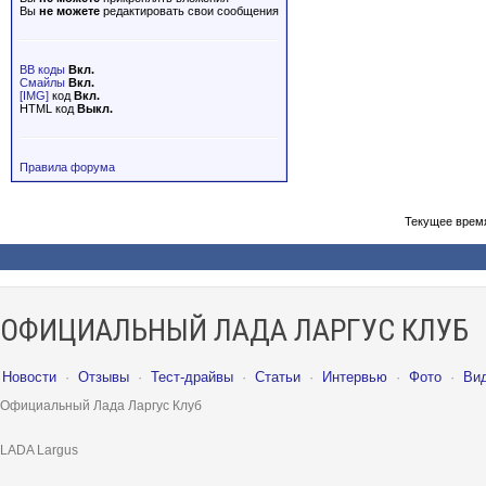
Вы
не можете
редактировать свои сообщения
BB коды
Вкл.
Смайлы
Вкл.
[IMG]
код
Вкл.
HTML код
Выкл.
Правила форума
Текущее врем
ОФИЦИАЛЬНЫЙ ЛАДА ЛАРГУС КЛУБ
Новости
·
Отзывы
·
Тест-драйвы
·
Статьи
·
Интервью
·
Фото
·
Ви
Официальный Лада Ларгус Клуб
LADA Largus