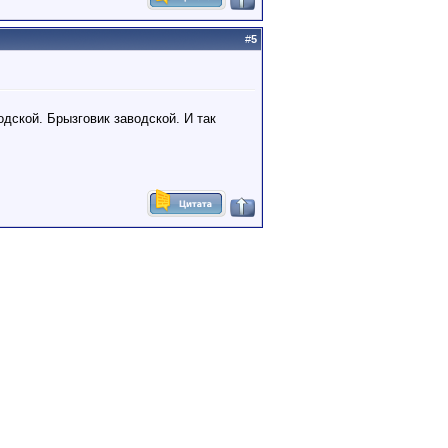
#
5
одской. Брызговик заводской. И так