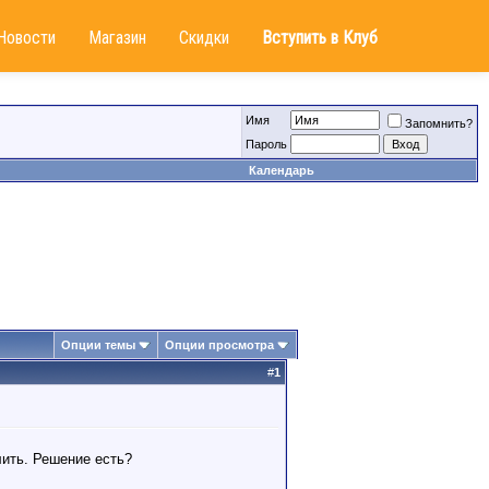
Новости
Магазин
Скидки
Вступить в Клуб
Имя
Запомнить?
Пароль
Календарь
Опции темы
Опции просмотра
#
1
лить. Решение есть?