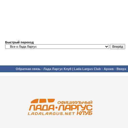
Быстрый переход
Обратная связь
-
Лада Ларгус Клуб | Lada Largus Club
-
Архив
-
Вверх