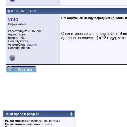
08.11.2025, 14:52
ynto
Re: Кармашек между передним крылом, и
Форумчанин
Регистрация: 26.07.2012
Снял второе крыло и подкрылок. И ве
Адрес: ухта
сделано на совесть { в 12 году), что
Возраст: 63
Пол: Мужской
Автомобиль:
ларгус
Сообщений: 98
Ваши права в разделе
Вы
не можете
создавать новые темы
Вы
не можете
отвечать в темах