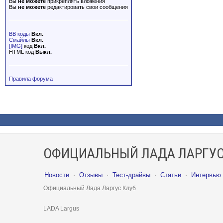
Вы
не можете
прикреплять вложения
Вы
не можете
редактировать свои сообщения
BB коды
Вкл.
Смайлы
Вкл.
[IMG]
код
Вкл.
HTML код
Выкл.
Правила форума
ОФИЦИАЛЬНЫЙ ЛАДА ЛАРГУС
Новости
·
Отзывы
·
Тест-драйвы
·
Статьи
·
Интервью
Официальный Лада Ларгус Клуб
LADA Largus