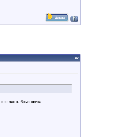
#
2
жнюю часть брызговика