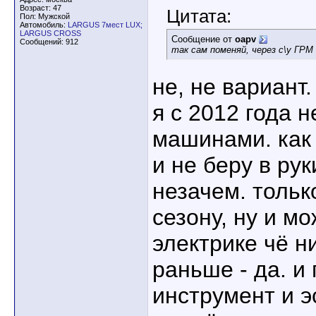
Возраст: 47
Цитата:
Пол: Мужской
Автомобиль:
LARGUS 7мест LUX;
LARGUS CROSS
Сообщение от
oapv
Сообщений: 912
так сам поменяй, через с\у ГР
не, не вариант.
я с 2012 года 
машинами. как 
и не беру в рук
незачем. тольк
сезону, ну и м
электрике чё н
раньше - да. и
инструмент и э