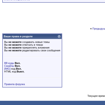
«
Предыдущ
Ваши права в разделе
Вы
не можете
создавать новые темы
Вы
не можете
отвечать в темах
Вы
не можете
прикреплять вложения
Вы
не можете
редактировать свои сообщения
BB коды
Вкл.
Смайлы
Вкл.
[IMG]
код
Вкл.
HTML код
Выкл.
Правила форума
Текущее врем