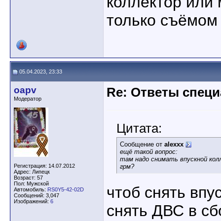
коллектор или
только съёмом 
05.04.2023, 23:33
oapv
Re: Ответы спец
Модератор
Цитата:
Сообщение от
alexxx
ещё такой вопрос:
там надо снимать впускной кол
Регистрация: 14.07.2012
грм?
Адрес: Липецк
Возраст: 57
Пол: Мужской
чтоб снять впу
Автомобиль:
RS0Y5-42-02D
Сообщений: 3,047
Изображений:
6
снять ДВС в сбо