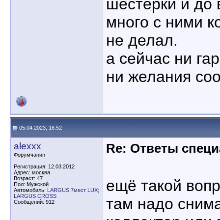
шестёрки и до 
много с ними к
не делал.
а сейчас ни га
ни желания соо
05.04.2023, 16:52
alexxx
Re: Ответы спец
Форумчанин
Регистрация: 12.03.2012
Адрес: москва
Возраст: 47
ещё такой вопр
Пол: Мужской
Автомобиль:
LARGUS 7мест LUX;
LARGUS CROSS
там надо снима
Сообщений: 912