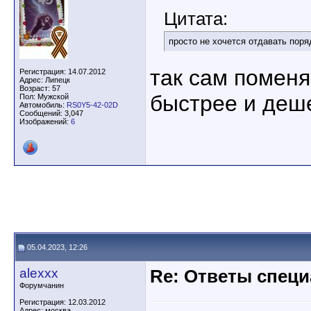
Цитата:
просто не хочется отдавать поряд
так сам поменяй
Регистрация: 14.07.2012
Адрес: Липецк
Возраст: 57
быстрее и деш
Пол: Мужской
Автомобиль:
RS0Y5-42-02D
Сообщений: 3,047
Изображений:
6
05.04.2023, 12:26
alexxx
Re: Ответы спец
Форумчанин
Регистрация: 12.03.2012
Адрес: москва