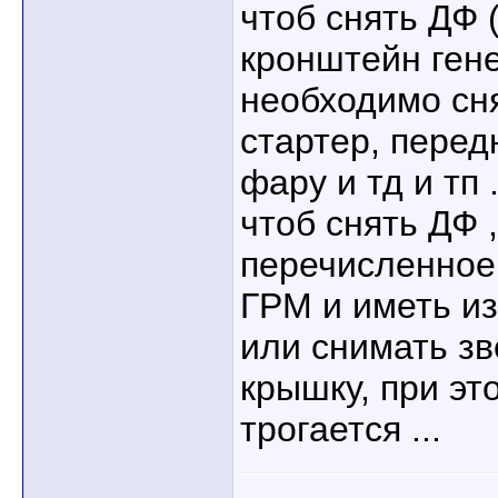
чтоб снять ДФ 
кронштейн гене
необходимо сня
стартер, перед
фару и тд и тп .
чтоб снять ДФ 
перечисленное,
ГРМ и иметь из
или снимать з
крышку, при эт
трогается ...