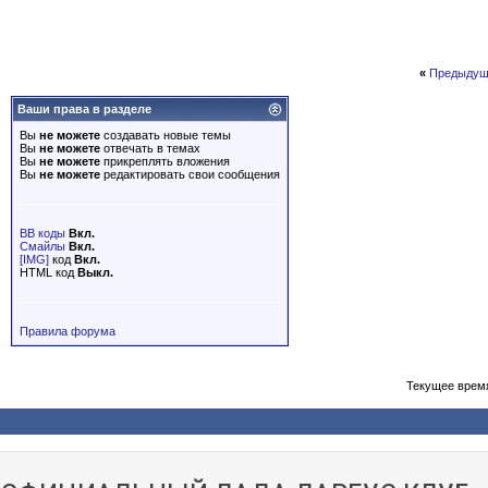
«
Предыдущ
Ваши права в разделе
Вы
не можете
создавать новые темы
Вы
не можете
отвечать в темах
Вы
не можете
прикреплять вложения
Вы
не можете
редактировать свои сообщения
BB коды
Вкл.
Смайлы
Вкл.
[IMG]
код
Вкл.
HTML код
Выкл.
Правила форума
Текущее врем