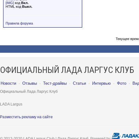
[IMG]
код
Вкл.
HTML код
Выкл.
Правила форума
Текущее врем
ОФИЦИАЛЬНЫЙ ЛАДА ЛАРГУС КЛУБ
Новости
·
Отзывы
·
Тест-драйвы
·
Статьи
·
Интервью
·
Фото
·
Ви
Официальный Лада Ларгус Клуб
LADA Largus
Разместить рекламу на сайте
© 2012-2020 LADA Largus Club | Лада Ларгус Клуб. Powered by