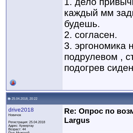
1. дело привыч
каждый мм зад
будешь.
2. согласен.
3. эргономика 
подрулевом , с
подогрев сиден
25.04.2018, 20:22
drive2018
Re: Опрос по во
Новичок
Largus
Регистрация: 25.04.2018
Адрес: Кумертау
Возраст: 44
Пол: Мужской