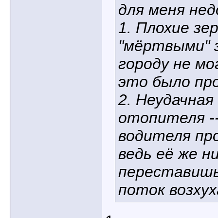
для меня не
1. Плохие зе
"мёртвыми" з
городу не мо
это было пр
2. Неудачная
отопителя --
водителя пр
ведь её же н
переставишь 
поток возхух