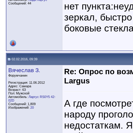
нет пункта:не
Сообщений: 44
зеркал, быстро
боковые стекл
02.02.2016, 09:39
Вячеслав З.
Re: Опрос по во
Форумчанин
Largus
Регистрация: 11.06.2012
Адрес: Самара
Возраст: 63
Пол: Мужской
Автомобиль:
Ларгус RS0Y5 42-
А где посмотре
02D
Сообщений: 1,809
Изображений:
20
народу прогол
недостаткам. Я