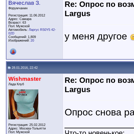
Вячеслав З.
Re: Опрос по во
Форумчанин
Largus
Регистрация: 11.06.2012
Адрес: Самара
Возраст: 63
Пол: Мужской
Автомобиль:
Ларгус RS0Y5 42-
у меня другое
02D
Сообщений: 1,809
Изображений:
20
28.01.2016, 22:42
Wishmaster
Re: Опрос по во
Лада Клуб
Largus
Опрос снова ра
____________
Регистрация: 25.02.2012
Адрес: Москва-Тольятти
Что-то новенькое:
Пол: Мужской