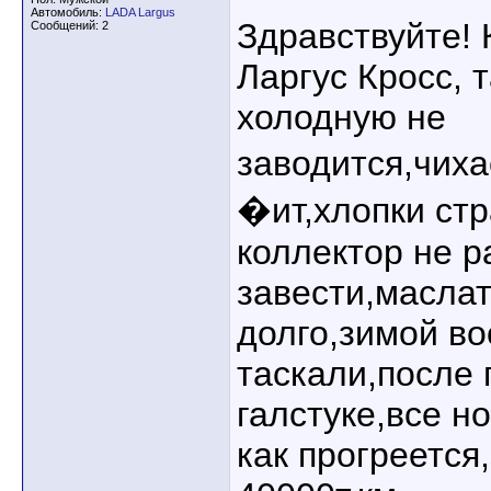
Автомобиль:
LADA Largus
Здравствуйте! 
Сообщений: 2
Ларгус Кросс, 
холодную не
заводится,чих
�ит,хлопки ст
коллектор не р
завести,маслат
долго,зимой во
таскали,после 
галстуке,все н
как прогреется