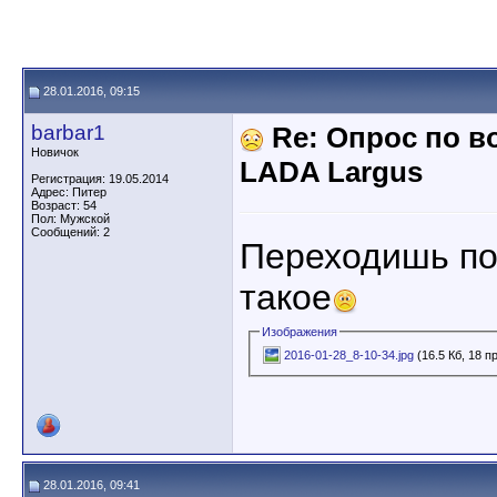
28.01.2016, 09:15
barbar1
Re: Опрос по 
Новичок
LADA Largus
Регистрация: 19.05.2014
Адрес: Питер
Возраст: 54
Пол: Мужской
Сообщений: 2
Переходишь по
такое
Изображения
2016-01-28_8-10-34.jpg
(16.5 Кб, 18 
28.01.2016, 09:41