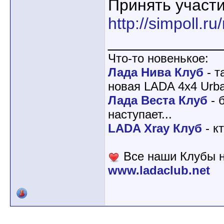
Принять участи
http://simpoll.r
____________
Что-то новенькое:
Лада Нива Клуб
- т
новая LADA 4x4 Urba
Лада Веста Клуб
- 
наступает...
LADA Xray Клуб
- к
Все наши Клубы н
www.ladaclub.net