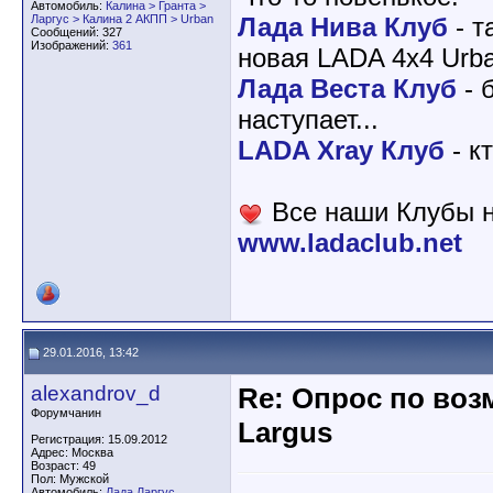
Автомобиль:
Калина > Гранта >
Ларгус > Калина 2 АКПП > Urban
Лада Нива Клуб
- т
Сообщений: 327
Изображений:
361
новая LADA 4x4 Urba
Лада Веста Клуб
- 
наступает...
LADA Xray Клуб
- к
Все наши Клубы н
www.ladaclub.net
29.01.2016, 13:42
alexandrov_d
Re: Опрос по во
Форумчанин
Largus
Регистрация: 15.09.2012
Адрес: Москва
Возраст: 49
Пол: Мужской
Автомобиль:
Лада Ларгус