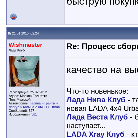
быструю покупк
21.01.2015, 02:24
Wishmaster
Re: Процесс сбор
Лада Клуб
качество на вы
____________
Что-то новенькое:
Регистрация: 25.02.2012
Адрес: Москва-Тольятти
Лада Нива Клуб
- т
Пол: Мужской
Автомобиль:
Калина > Гранта >
новая LADA 4x4 Urba
Ларгус > Калина 2 АКПП > Urban
Сообщений: 327
Изображений:
361
Лада Веста Клуб
- 
наступает...
LADA Xray Клуб
- к