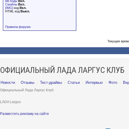
BB коды
Вкл.
Смайлы
Вкл.
[IMG]
код
Вкл.
HTML код
Выкл.
Правила форума
Текущее врем
ОФИЦИАЛЬНЫЙ ЛАДА ЛАРГУС КЛУБ
Новости
·
Отзывы
·
Тест-драйвы
·
Статьи
·
Интервью
·
Фото
·
Ви
Официальный Лада Ларгус Клуб
LADA Largus
Разместить рекламу на сайте