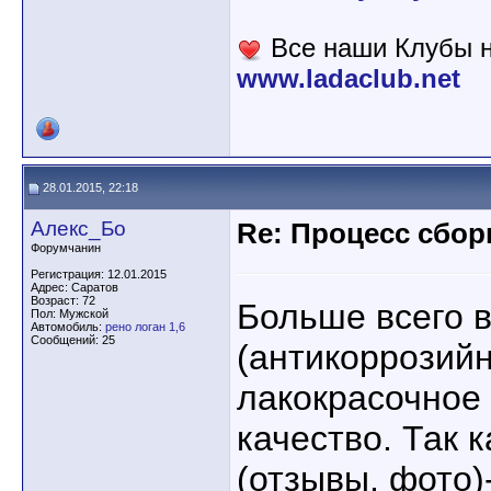
Все наши Клубы н
www.ladaclub.net
28.01.2015, 22:18
Алекс_Бо
Re: Процесс сбор
Форумчанин
Регистрация: 12.01.2015
Адрес: Саратов
Возраст: 72
Больше всего в
Пол: Мужской
Автомобиль:
рено логан 1,6
Сообщений: 25
(антикоррозийн
лакокрасочное 
качество. Так 
(отзывы, фото)