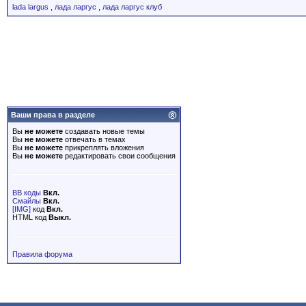
lada largus
,
лада ларгус
,
лада ларгус клуб
Ваши права в разделе
Вы
не можете
создавать новые темы
Вы
не можете
отвечать в темах
Вы
не можете
прикреплять вложения
Вы
не можете
редактировать свои сообщения
BB коды
Вкл.
Смайлы
Вкл.
[IMG]
код
Вкл.
HTML код
Выкл.
Правила форума