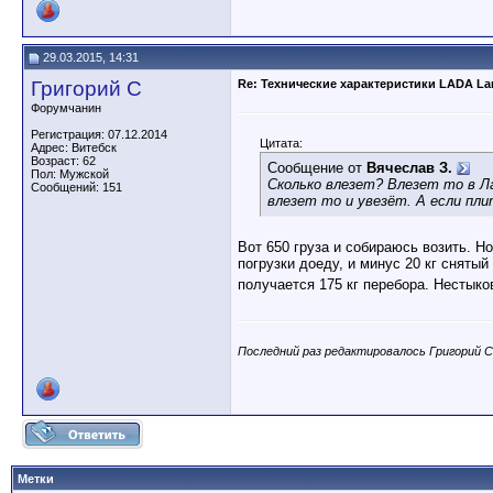
29.03.2015, 14:31
Григорий С
Re: Технические характеристики LADA La
Форумчанин
Регистрация: 07.12.2014
Цитата:
Адрес: Витебск
Возраст: 62
Сообщение от
Вячеслав З.
Пол: Мужской
Сколько влезет? Влезет то в Ла
Сообщений: 151
влезет то и увезёт. А если пли
Вот 650 груза и собираюсь возить. Но
погрузки доеду, и минус 20 кг сняты
получается 175 кг перебора. Нестыков
Последний раз редактировалось Григорий С;
Метки