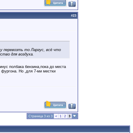
#
23
ту перевозть то Ларгус, всё что
нство для воздуха.
минус полбака бензина,пока до места
 фургона. Но ,для 7-ми местки
Страница 3 из 3
<
1
2
3