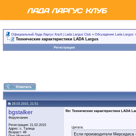
Официальный Лада Ларгус Клуб | Lada Largus Club
>
Обсуждение Lada Largus
Технические характеристики LADA Largus
Регистрация
28.03.2015, 21:51
bgstalker
Re: Технические характеристики LADA La
Форумчанин
Регистрация: 21.02.2015
Цитата:
Адрес: с. Талица
Возраст: 48
Если производители Мерседеса -
Пол: Мужской