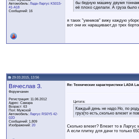
бы бедную машину двумя тоннами
Автомобиль:
Лада-Ларгус KS015-
её плохо сделали. А груза было о
41-A18
Сообщений: 16
я таких "умников" вижу каждую уборк
вот они их наращивают,до трех бортов
29.03.2015, 13:56
Вячеслав З.
Re: Технические характеристики LADA La
Форумчанин
Регистрация: 11.06.2012
Цитата:
Адрес: Самара
Возраст: 63
Каждый день не надо.Но, по род
Пол: Мужской
груз(то есть,сколько влезет и пов
Автомобиль:
Ларгус RS0Y5 42-
02D
Сообщений: 1,809
Изображений:
20
Сколько влезет? Влезет то в Ларгус м
А если плитку для дачи то только 650