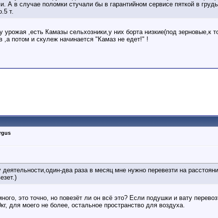
. А в случае поломки стучали бы в гарантийном сервисе пяткой в грудь
.5 т.
у урожая ,есть Камазы сельхозники,у них борта низкие(под зерновые,к 
 ,а потом и скулеж начинается "Камаз не едет!" !
rgus
у деятельности,один-два раза в месяц мне нужно перевезти на расстоя
езет.)
ного, это точно, но повезёт ли он всё это? Если подушки и вату перевозт
кг, для моего не более, остальное пространство для воздуха.