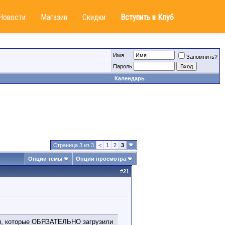
Новости
Магазин
Скидки
Вступить в Клуб
Имя
Запомнить?
Пароль
Календарь
Страница 3 из 3
<
1
2
3
Опции темы
Опции просмотра
#
21
ищи, которые ОБЯЗАТЕЛЬНО загрузили