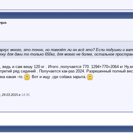
rgus
ргус много, это точно, но повезёт ли он всё это? Если подушки и ва
тку для дачи то только 650кг, для моего не более, остальное простра
, ведь и сам вешу 120 кг . Итого ,получается 770. 1294+770=2064 кг Ну,
й третий ряд сидений . Получается как-раз 2024. Разрешенный полный вес
ка какая -то.
Вот и ищу ,где собака зарыта.
 29.03.2015 в
14:35
.