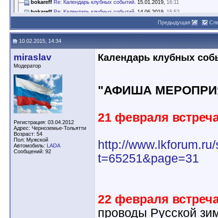
bokareff
Re: Календарь клубных событий.
15.01.2019,
16:11
bokareff
Re: Календарь клубных событий.
14.06.2019,
15:52
bokareff
Re: Календарь клубных событий.
11.01.2020,
00:48
Предыдущая
Сл
10.02.2015, 14:34
miraslav
Календарь клубных соб
Модератор
"АФИША МЕРОПРИ
21 февраля встреча
Регистрация: 03.04.2012
Адрес: Черноземье-Тольятти
Возраст: 54
Пол: Мужской
http://www.lkforum.ru
Автомобиль:
LADA
Сообщений: 92
t=65251&page=31
22 февраля встреч
проводы Русской зи