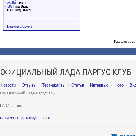
Смайлы
Вкл.
[IMG]
код
Вкл.
HTML код
Выкл.
Правила форума
Текущее врем
ОФИЦИАЛЬНЫЙ ЛАДА ЛАРГУС КЛУБ
Новости
·
Отзывы
·
Тест-драйвы
·
Статьи
·
Интервью
·
Фото
·
Ви
Официальный Лада Ларгус Клуб
LADA Largus
Разместить рекламу на сайте