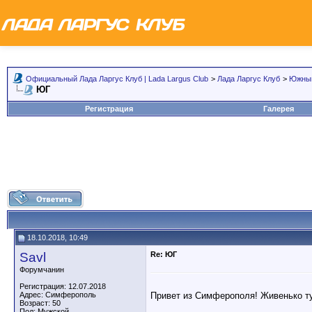
Официальный Лада Ларгус Клуб | Lada Largus Club
>
Лада Ларгус Клуб
>
Южный
ЮГ
Регистрация
Галерея
18.10.2018, 10:49
Savl
Re: ЮГ
Форумчанин
Регистрация: 12.07.2018
Привет из Симферополя! Живенько т
Адрес: Симферополь
Возраст: 50
Пол: Мужской