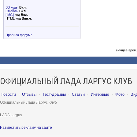
BB коды
Вкл.
Смайлы
Вкл.
[IMG]
код
Вкл.
HTML код
Выкл.
Правила форума
Текущее врем
ОФИЦИАЛЬНЫЙ ЛАДА ЛАРГУС КЛУБ
Новости
·
Отзывы
·
Тест-драйвы
·
Статьи
·
Интервью
·
Фото
·
Ви
Официальный Лада Ларгус Клуб
LADA Largus
Разместить рекламу на сайте