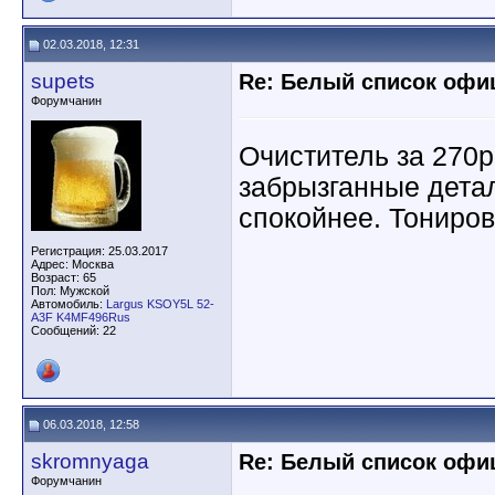
02.03.2018, 12:31
supets
Re: Белый список оф
Форумчанин
Очиститель за 270р
забрызганные дета
спокойнее. Тониров
Регистрация: 25.03.2017
Адрес: Москва
Возраст: 65
Пол: Мужской
Автомобиль:
Largus KSOY5L 52-
A3F K4MF496Rus
Сообщений: 22
06.03.2018, 12:58
skromnyaga
Re: Белый список оф
Форумчанин