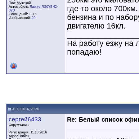
Пол: Мужской
где-то около 700км
Автомобиль:
Ларгус RS0Y5 42-
02D
Сообщений: 1,809
бензина и по набор
Изображений:
20
двигателю 16кл.
________________
На работу езжу на 
попадаю!
31.10.2016, 20:36
сергей6433
Re: Белый список оф
Форумчанин
Регистрация: 11.10.2016
Адрес: бийск