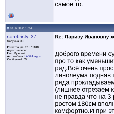
самое то.
18.06.2022, 16:54
serebristyi 37
Re: Ларису Ивановну х
Форумчанин
Регистрация: 12.07.2018
Адрес: иваново
Доброго времени су
Пол: Мужской
Автомобиль:
LADA Largus
про то как уменьши
Сообщений: 35
ряд.Всё очень прос
линолеума подняв 
ряда прокладываем 
(лишнее отрезаем 
не правда что на 3
ростом 180см впол
комфортно.И при эт