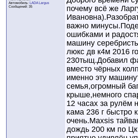
Автомобиль:
LADA Largus
почему всё же Ларг
Сообщений: 35
Ивановна).Разобрат
важно минусы.Поде
ошибками и радост
машину серебристы
люкс дв к4м 2016 г
230тыщ.Добавил ф
вместо чёрных кол
именно эту машину
семья,огромный ба
крыше,немного спа
12 часах за рулём 
кама 236 г быстро 
очень.Maxsis тайва
дождь 200 км по Цк
приятно удивлён у