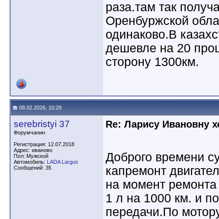
раза.там так получ
Оренбуржской обла
одинаково.В казахс
дешевле на 20 про
сторону 1300км.
08.02.2026, 10:29
serebristyi 37
Re: Ларису Ивановну х
Форумчанин
Регистрация: 12.07.2018
Адрес: иваново
Доброго времени су
Пол: Мужской
Автомобиль:
LADA Largus
капремонт двигател
Сообщений: 35
на момент ремонта
1 л на 1000 км. и п
передачи.По мотор