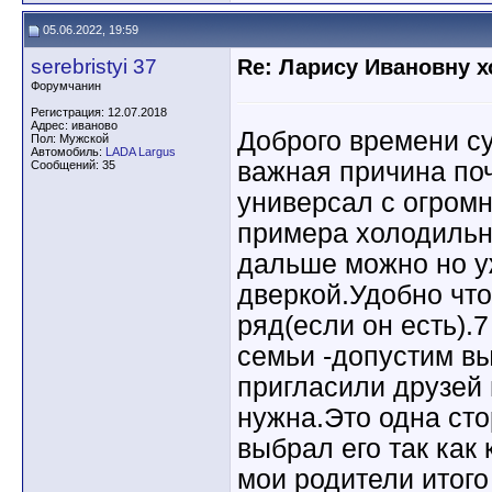
05.06.2022, 19:59
serebristyi 37
Re: Ларису Ивановну х
Форумчанин
Регистрация: 12.07.2018
Адрес: иваново
Доброго времени су
Пол: Мужской
Автомобиль:
LADA Largus
важная причина поч
Сообщений: 35
универсал с огром
примера холодильни
дальше можно но у
дверкой.Удобно что
ряд(если он есть).
семьи -допустим вы
пригласили друзей
нужна.Это одна сто
выбрал его так как
мои родители итого