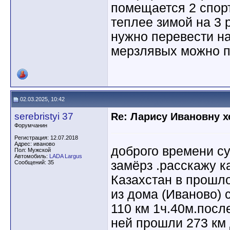
помещается 2 спор
теплее зимой на 3 
нужно перевести на
мерзлявых можно п
02.03.2025, 10:42
serebristyi 37
Re: Ларису Ивановну х
Форумчанин
Регистрация: 12.07.2018
Адрес: иваново
доброго времени с
Пол: Мужской
Автомобиль:
LADA Largus
замёрз .расскажу к
Сообщений: 35
Казахстан в прошло
из дома (Иваново) 
110 км 1ч.40м.посл
ней прошли 273 км 