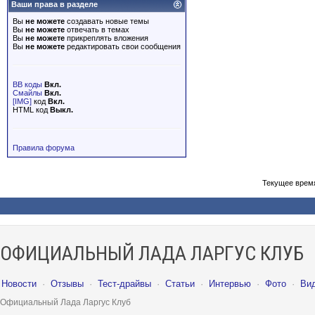
Ваши права в разделе
Вы
не можете
создавать новые темы
Вы
не можете
отвечать в темах
Вы
не можете
прикреплять вложения
Вы
не можете
редактировать свои сообщения
BB коды
Вкл.
Смайлы
Вкл.
[IMG]
код
Вкл.
HTML код
Выкл.
Правила форума
Текущее врем
ОФИЦИАЛЬНЫЙ ЛАДА ЛАРГУС КЛУБ
Новости
·
Отзывы
·
Тест-драйвы
·
Статьи
·
Интервью
·
Фото
·
Ви
Официальный Лада Ларгус Клуб