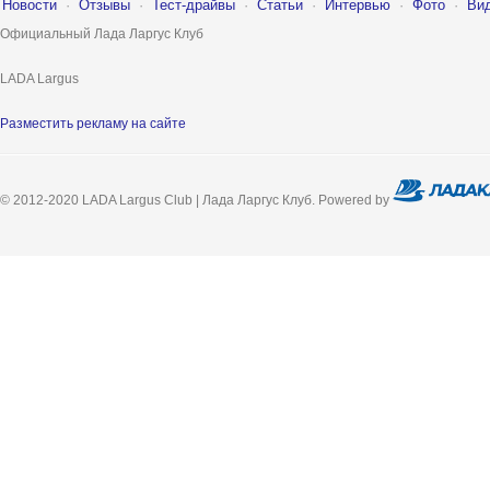
Новости
·
Отзывы
·
Тест-драйвы
·
Статьи
·
Интервью
·
Фото
·
Ви
Официальный Лада Ларгус Клуб
LADA Largus
Разместить рекламу на сайте
© 2012-2020 LADA Largus Club | Лада Ларгус Клуб. Powered by