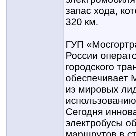
запас хода, ко
320 км.
ГУП «Мосгортр
России операт
городского тра
обеспечивает М
из мировых ли
использованию
Сегодня иннов
электробусы о
маршрутов в с