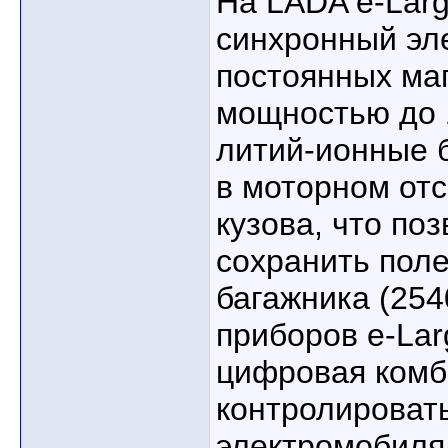
На LADA e-Lar
синхронный эл
постоянных маг
мощностью до 1
литий-ионные 
в моторном отс
кузова, что по
сохранить пол
багажника (254
приборов e-La
цифровая комб
контролироват
электромобиля,