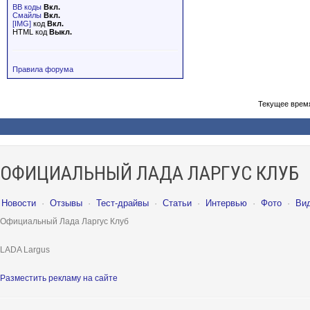
BB коды
Вкл.
Смайлы
Вкл.
[IMG]
код
Вкл.
HTML код
Выкл.
Правила форума
Текущее врем
ОФИЦИАЛЬНЫЙ ЛАДА ЛАРГУС КЛУБ
Новости
·
Отзывы
·
Тест-драйвы
·
Статьи
·
Интервью
·
Фото
·
Ви
Официальный Лада Ларгус Клуб
LADA Largus
Разместить рекламу на сайте