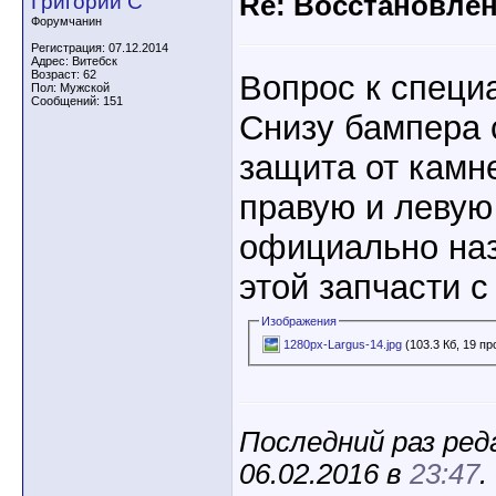
Григорий С
Re: Восстановлен
Форумчанин
Регистрация: 07.12.2014
Адрес: Витебск
Возраст: 62
Вопрос к специ
Пол: Мужской
Сообщений: 151
Снизу бампера 
защита от камн
правую и левую
официально наз
этой запчасти 
Изображения
1280px-Largus-14.jpg
(103.3 Кб, 19 п
Последний раз ред
06.02.2016 в
23:47
.