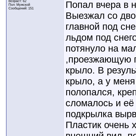
Возраст: 62
Попал вчера в 
Пол: Мужской
Сообщений: 151
Выезжал со дво
главной под сне
льдом под снег
потянуло на ма
,проезжающую п
крыло. В резул
крыло, а у мен
полопался, кре
сломалось и её
подкрылка вырв
Пластик очень 
внешний вид ,п