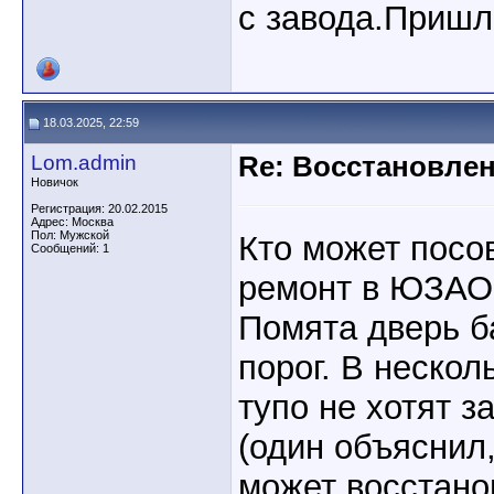
с завода.Пришл
18.03.2025, 22:59
Lom.admin
Re: Восстановлен
Новичок
Регистрация: 20.02.2015
Адрес: Москва
Пол: Мужской
Кто может посо
Сообщений: 1
ремонт в ЮЗАО
Помята дверь б
порог. В нескол
тупо не хотят з
(один объяснил
может восстано