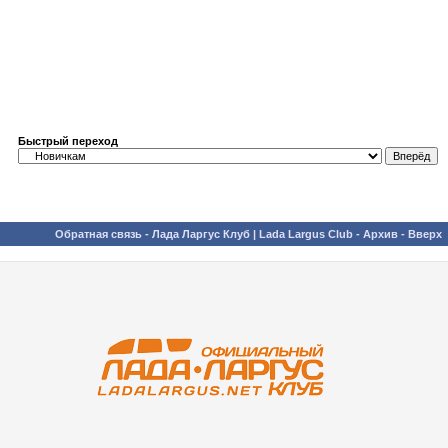
Быстрый переход
Обратная связь
-
Лада Ларгус Клуб | Lada Largus Club
-
Архив
-
Вверх