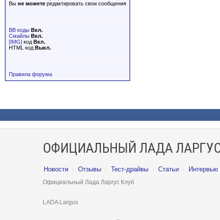
Вы
не можете
редактировать свои сообщения
BB коды
Вкл.
Смайлы
Вкл.
[IMG]
код
Вкл.
HTML код
Выкл.
Правила форума
ОФИЦИАЛЬНЫЙ ЛАДА ЛАРГУС
Новости
·
Отзывы
·
Тест-драйвы
·
Статьи
·
Интервью
Официальный Лада Ларгус Клуб
LADA Largus