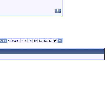
из 54
«
Первая
<
4
44
50
51
52
53
54