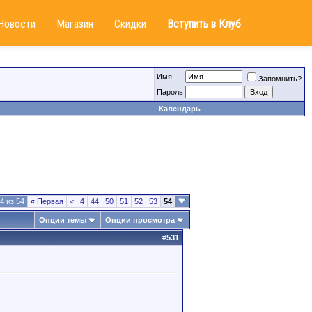
Новости
Магазин
Скидки
Вступить в Клуб
Имя
Запомнить?
Пароль
Календарь
4 из 54
«
Первая
<
4
44
50
51
52
53
54
Опции темы
Опции просмотра
#
531