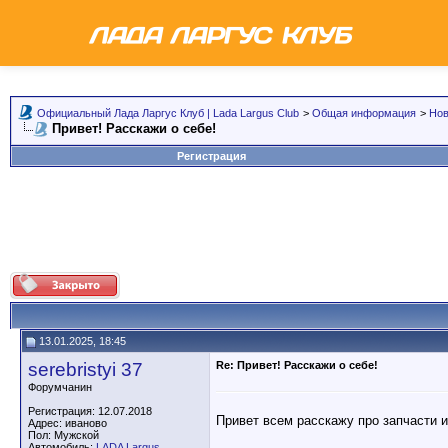
Официальный Лада Ларгус Клуб | Lada Largus Club
>
Общая информация
>
Но
Привет! Расскажи о себе!
Регистрация
13.01.2025, 18:45
serebristyi 37
Re: Привет! Расскажи о себе!
Форумчанин
Регистрация: 12.07.2018
Привет всем расскажу про запчасти и
Адрес: иваново
Пол: Мужской
Автомобиль:
LADA Largus