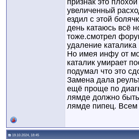
признак это плохой
увеличенный расхо
ездил с этой боляч
день катаюсь всё н
тоже.смотрел фору
удаление каталика 
Но имея инфу от мо
каталик умирает п
подумал что это сд
Замена дала реуль
ещё проще по диаг
лямде должно быть
лямде пипец. Всем 
19.10.2024, 18:45