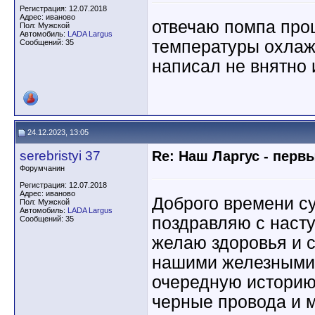
Регистрация: 12.07.2018
Адрес: иваново
отвечаю помпа прош
Пол: Мужской
Автомобиль:
LADA Largus
температуры охла
Сообщений: 35
написал не внятно
24.12.2023, 13:05
serebristyi 37
Re: Наш Ларгус - перв
Форумчанин
Регистрация: 12.07.2018
Адрес: иваново
Доброго времени су
Пол: Мужской
Автомобиль:
LADA Largus
поздравляю с нас
Сообщений: 35
желаю здоровья и 
нашими железными
очередную историю 
черные провода и м