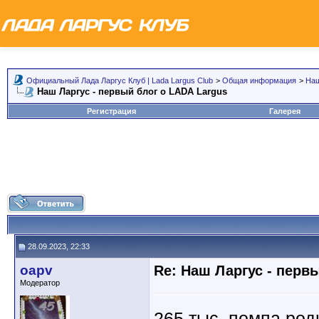
Официальный Лада Ларгус Клуб | Lada Largus Club
>
Общая информация
>
Наш
Наш Ларгус - первый блог о LADA Largus
Регистрация
Галерея
28.09.2023, 22:33
oapv
Re: Наш Ларгус - перв
Модератор
265 тыс, помпа род