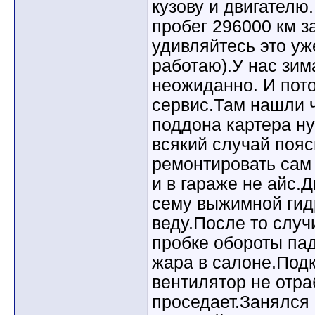
кузову и двигателю
пробег 296000 км з
удивляйтесь это уж
работаю).У нас зим
неожиданно. И пот
сервис.Там нашли 
поддона картера ну
всякий случай пояс
ремонтировать сам 
и в гараже не айс.Д
сему выжимной гид
веду.После то случ
пробке обороты пад
жара в салоне.Под
вентилятор не отр
проседает.Занялся