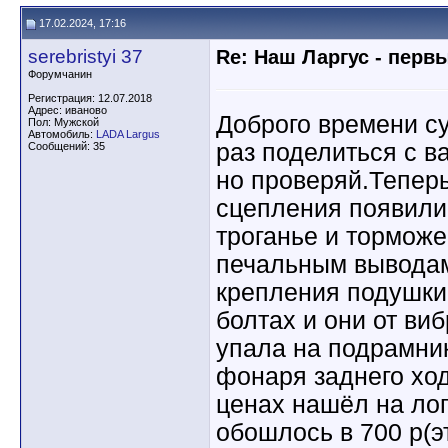
17.02.2024, 17:16
serebristyi 37
Re: Наш Ларгус - перв
Форумчанин
Регистрация: 12.07.2018
Адрес: иваново
Доброго времени су
Пол: Мужской
Автомобиль:
LADA Largus
раз поделиться с в
Сообщений: 35
но проверяй.Теперь
сцепления появили
троганье и торможе
печальным выводам
крепления подушки 
болтах и они от ви
упала на подрамни
фонаря заднего хо
ценах нашёл на ло
обошлось в 700 р(э