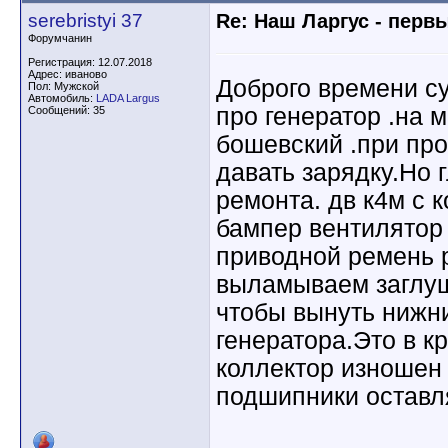
serebristyi 37
Re: Наш Ларгус - перв
Форумчанин
Регистрация: 12.07.2018
Адрес: иваново
Доброго времени су
Пол: Мужской
Автомобиль:
LADA Largus
про генератор .на 
Сообщений: 35
бошевский .при про
давать зарядку.Но г
ремонта. дв к4м с 
бампер вентилятор
приводной ремень р
выламываем заглуш
чтобы вынуть нижн
генератора.Это в к
коллектор изношен 
подшипники оставл