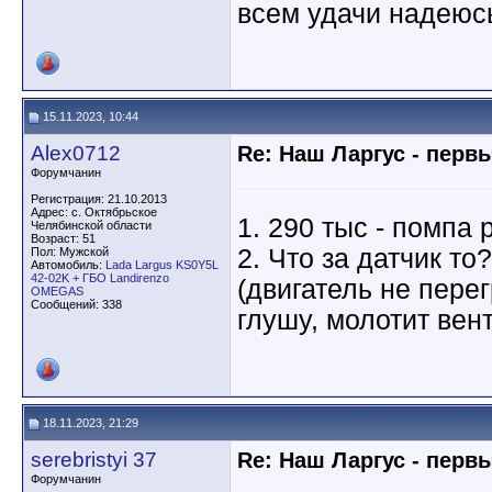
всем удачи надеюсь
15.11.2023, 10:44
Alex0712
Re: Наш Ларгус - перв
Форумчанин
Регистрация: 21.10.2013
Адрес: с. Октябрьское
1. 290 тыс - помпа 
Челябинской области
Возраст: 51
2. Что за датчик то
Пол: Мужской
Автомобиль:
Lada Largus KS0Y5L
42-02K + ГБО Landirenzo
(двигатель не перег
OMEGAS
Сообщений: 338
глушу, молотит вен
18.11.2023, 21:29
serebristyi 37
Re: Наш Ларгус - перв
Форумчанин