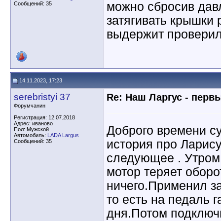
можно сбросив дав
Сообщений: 35
затягивать крышки 
выдержит проверил
14.11.2023, 17:23
serebristyi 37
Re: Наш Ларгус - перв
Форумчанин
Регистрация: 12.07.2018
Адрес: иваново
Доброго времени су
Пол: Мужской
Автомобиль:
LADA Largus
история про Ларису
Сообщений: 35
следующее . Утром 
мотор теряет оборо
ничего.Применил з
то есть на педаль г
дня.Потом подключ