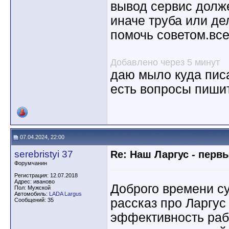
вывод сервис долж
иначе труба или де
помочь советом.все
Добавлено через 5 минут
даю мыло куда пис
есть вопросы пишит
07.04.2024, 22:00
serebristyi 37
Re: Наш Ларгус - перв
Форумчанин
Регистрация: 12.07.2018
Адрес: иваново
Доброго времени с
Пол: Мужской
Автомобиль:
LADA Largus
рассказ про Ларгус
Сообщений: 35
эффективность раб