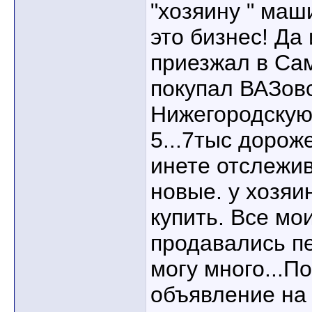
"хозяину " ма
это бизнес! Да и
приезжал в Са
покупал ВАЗовс
Нижегородскую
5...7тыс дорож
инете отслежи
новые. у хозяи
купить. Все м
продавались пе
могу много...П
объявление на