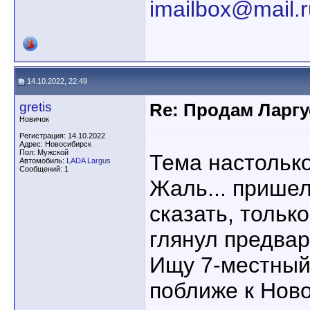
imailbox@mail.r
14.10.2022, 22:49
gretis
Re: Продам Ларгу
Новичок
Регистрация: 14.10.2022
Адрес: Новосибирск
Пол: Мужской
Тема настольк
Автомобиль:
LADA Largus
Сообщений: 1
Жаль... прише
сказать, тольк
глянул предвар
Ищу 7-местный
поближе к Нов