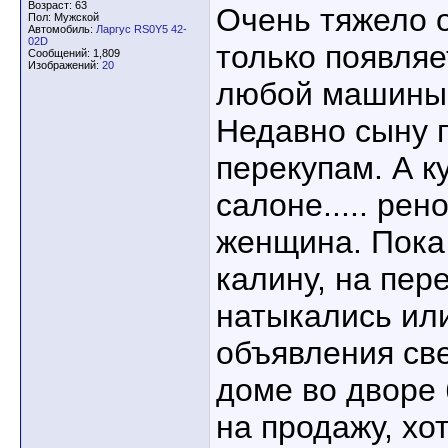
Возраст: 63
Очень тяжело о
Пол: Мужской
Автомобиль:
Ларгус RS0Y5 42-
02D
только появля
Сообщений: 1,809
Изображений:
20
любой машины, 
Недавно сыну 
перекупам. А к
салоне..... рен
женщина. Пока 
калину, на пер
натыкались или
объявления св
доме во двор
на продажу, хо