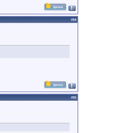
#
54
#
55