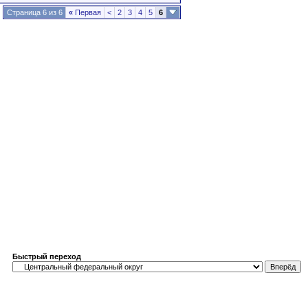
Страница 6 из 6
«
Первая
<
2
3
4
5
6
Быстрый переход