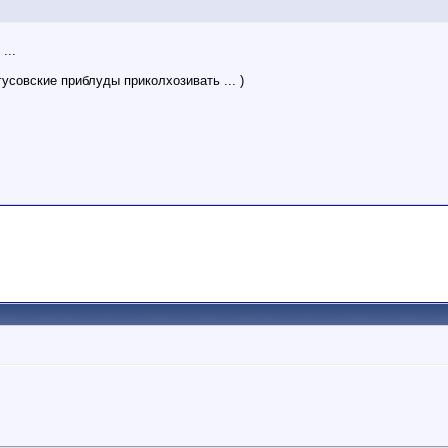
...
усовские приблуды приколхозивать ... )