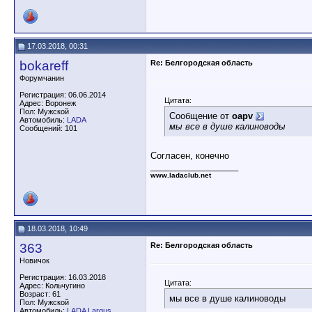
17.03.2018, 00:31
bokareff
Re: Белгородская область
Форумчанин
Регистрация: 06.06.2014
Цитата:
Адрес: Воронеж
Пол: Мужской
Сообщение от
oapv
Автомобиль:
LADA
мы все в душе калиноводы
Сообщений: 101
Согласен, конечно
__________________
www.ladaclub.net
18.03.2018, 10:49
363
Re: Белгородская область
Новичок
Регистрация: 16.03.2018
Цитата:
Адрес: Кольчугино
Возраст: 61
мы все в душе калиноводы
Пол: Мужской
Автомобиль:
LADA Largus