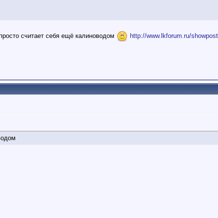
 просто считает себя ещё калиноводом
http://www.lkforum.ru/showpos
водом