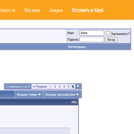
Новости
Магазин
Скидки
Вступить в Клуб
Имя
Запомнить?
Пароль
Календарь
Страница 6 из 6
«
Первая
<
2
3
4
5
6
Опции темы
Опции просмотра
#
51