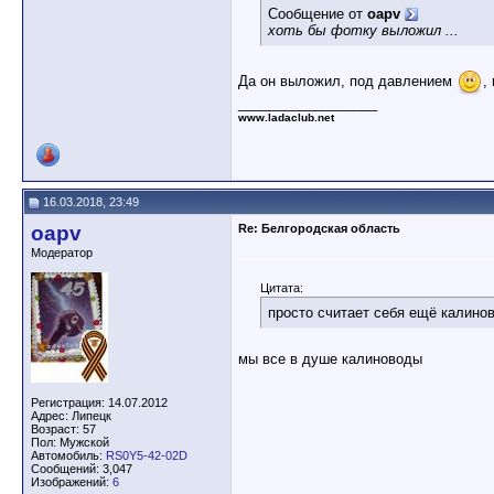
Сообщение от
oapv
хоть бы фотку выложил ...
Да он выложил, под давлением
,
__________________
www.ladaclub.net
16.03.2018, 23:49
oapv
Re: Белгородская область
Модератор
Цитата:
просто считает себя ещё калино
мы все в душе калиноводы
Регистрация: 14.07.2012
Адрес: Липецк
Возраст: 57
Пол: Мужской
Автомобиль:
RS0Y5-42-02D
Сообщений: 3,047
Изображений:
6