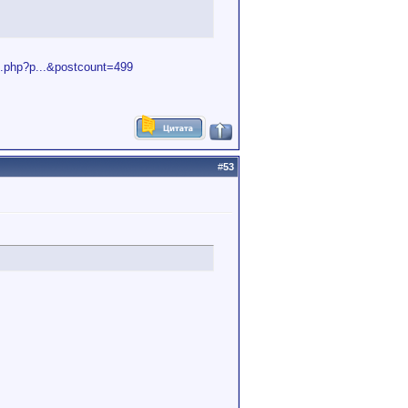
t.php?p...&postcount=499
#
53