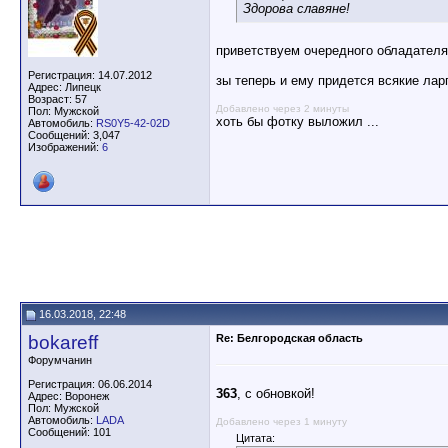
Здорова славяне!
приветствуем очередного обладателя 
Регистрация: 14.07.2012
зы теперь и ему придется всякие ларг
Адрес: Липецк
Возраст: 57
Добавлено через 2 минуты
Пол: Мужской
хоть бы фотку выложил ...
Автомобиль:
RS0Y5-42-02D
Сообщений: 3,047
Изображений:
6
16.03.2018, 22:48
bokareff
Re: Белгородская область
Форумчанин
Регистрация: 06.06.2014
363
, с обновкой!
Адрес: Воронеж
Пол: Мужской
Автомобиль:
LADA
Добавлено через 1 минуту
Сообщений: 101
Цитата: