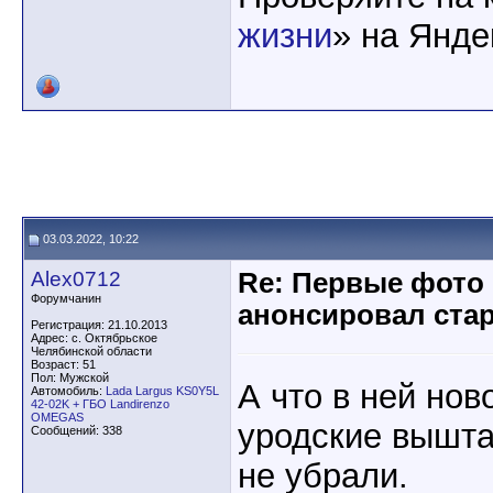
жизни
» на Янде
03.03.2022, 10:22
Alex0712
Re: Первые фото
Форумчанин
анонсировал стар
Регистрация: 21.10.2013
Адрес: с. Октябрьское
Челябинской области
Возраст: 51
Пол: Мужской
А что в ней нов
Автомобиль:
Lada Largus KS0Y5L
42-02K + ГБО Landirenzo
OMEGAS
уродские вышта
Сообщений: 338
не убрали.