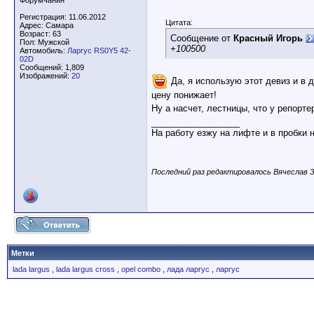
Форумчанин
Регистрация: 11.06.2012
Цитата:
Адрес: Самара
Возраст: 63
Сообщение от
Красный Игорь
Пол: Мужской
+100500
Автомобиль:
Ларгус RS0Y5 42-
02D
Сообщений: 1,809
Изображений:
20
Да, я использую этот девиз и в д
цену понижает!
Ну а насчет, лестницы, что у репорте
__________________
На работу езжу на лифте и в пробки 
Последний раз редактировалось Вячеслав З.
Метки
lada largus
,
lada largus cross
,
opel combo
,
лада ларгус
,
ларгус