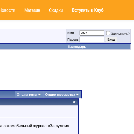
Новости
Магазин
Скидки
Вступить в Клуб
Имя
Запомнить?
Пароль
Календарь
Опции темы
Опции просмотра
#
1
ел автомобильный журнал «За рулем».