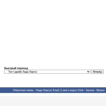
Быстрый переход
Обратная связь
-
Лада Ларгус Клуб | Lada Largus Club
-
Архив
-
Вверх