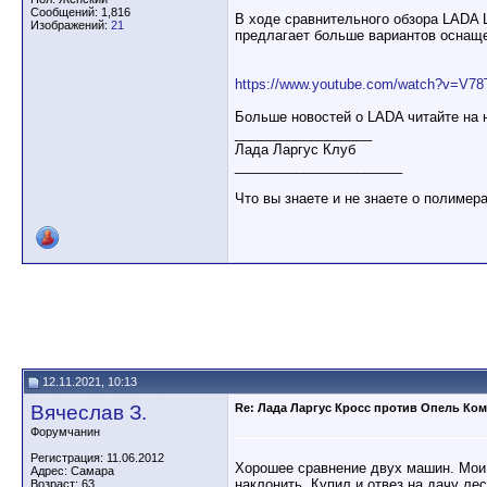
Сообщений: 1,816
В ходе сравнительного обзора LADA L
Изображений:
21
предлагает больше вариантов оснаще
https://www.youtube.com/watch?v=V
Больше новостей о LADA читайте на
__________________
Лада Ларгус Клуб
______________________
Что вы знаете и не знаете о полимер
12.11.2021, 10:13
Вячеслав З.
Re: Лада Ларгус Кросс против Опель Ком
Форумчанин
Регистрация: 11.06.2012
Хорошее сравнение двух машин. Мои 
Адрес: Самара
наклонить. Купил и отвез на дачу лес
Возраст: 63