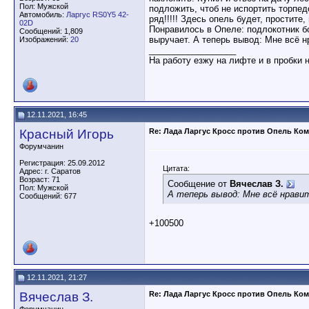
Пол: Мужской
подложить, чтоб не испортить торпе
Автомобиль:
Ларгус RS0Y5 42-
ряд!!!!! Здесь опель будет, простите
02D
Понравилось в Опеле: подлокотник б
Сообщений: 1,809
выручает. А теперь вывод: Мне всё н
Изображений:
20
__________________
На работу езжу на лифте и в пробки 
12.11.2021, 16:45
Красный Игорь
Re: Лада Ларгус Кросс против Опель Ком
Форумчанин
Регистрация: 25.09.2012
Цитата:
Адрес: г. Саратов
Возраст: 71
Сообщение от
Вячеслав З.
Пол: Мужской
А теперь вывод: Мне всё нравит
Сообщений: 677
+100500
12.11.2021, 21:27
Вячеслав З.
Re: Лада Ларгус Кросс против Опель Ком