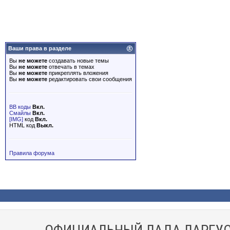
Ваши права в разделе
Вы
не можете
создавать новые темы
Вы
не можете
отвечать в темах
Вы
не можете
прикреплять вложения
Вы
не можете
редактировать свои сообщения
BB коды
Вкл.
Смайлы
Вкл.
[IMG]
код
Вкл.
HTML код
Выкл.
Правила форума