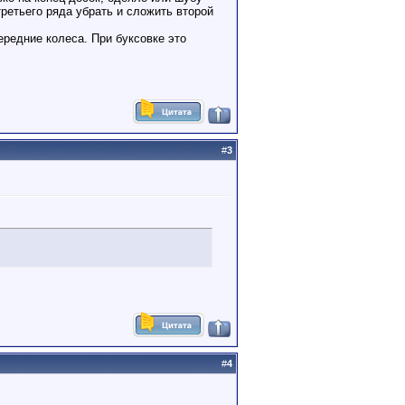
ретьего ряда убрать и сложить второй
редние колеса. При буксовке это
#
3
#
4