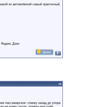
 какой из автомобилей самый практичный,
а Яндекс.Дзен
#
2
ее пассажирское- спинку назад до упора
ько на конец досок, одеяло или шубу