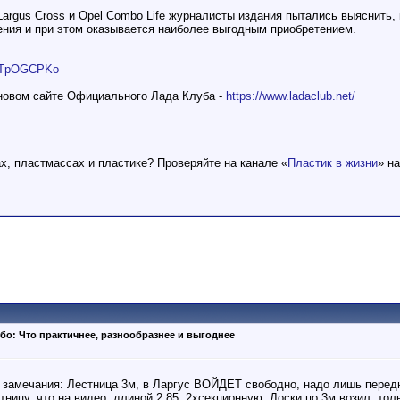
argus Cross и Opel Combo Life журналисты издания пытались выяснить,
ния и при этом оказывается наиболее выгодным приобретением.
78TpOGCPKo
 новом сайте Официального Лада Клуба -
https://www.ladaclub.net/
ах, пластмассах и пластике? Проверяйте на канале «
Пластик в жизни
» н
бо: Что практичнее, разнообразнее и выгоднее
замечания: Лестница 3м, в Ларгус ВОЙДЕТ свободно, надо лишь передн
тницу, что на видео, длиной 2.85, 2хсекционную. Доски по 3м возил, тол