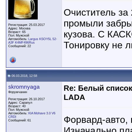
Очиститель за 
промыли забры
Регистрация: 25.03.2017
Адрес: Москва
кузова. С КАСК
Возраст: 65
Пол: Мужской
Автомобиль:
Largus KSOY5L 52-
Тонировку не 
A3F K4MF496Rus
Сообщений: 22
06.03.2018, 12:58
skromnyaga
Re: Белый списо
Форумчанин
LADA
Регистрация: 26.10.2017
Адрес: Сарапул
Возраст: 40
Пол: Мужской
Автомобиль:
KIA Mohave 3.0 V6
Форвард-авто, г
CRDI
Сообщений: 61
Изначально пл