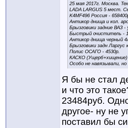
25 мая 2017г. Москва. Те
LADA LARGUS 5 мест. Се
K4MF496 Россия - 658400
Антикор днища и кол. аро
Брызговики задние ВАЗ -
Быстрый очиститель - 1,
Антикор днища черный 4л
Брызговики задн Ларгус к
Полис ОСАГО - 4530р.
КАСКО (Ущерб+хищение) -
Особо не навязывали, но
Я бы не стал де
и что это такое
23484руб. Одн
другое- ну не у
поставил бы си