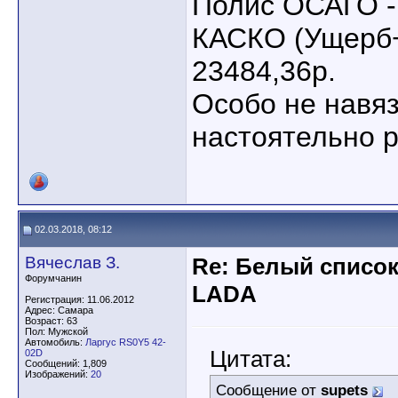
Полис ОСАГО -
КАСКО (Ущерб+
23484,36р.
Особо не навя
настоятельно р
02.03.2018, 08:12
Вячеслав З.
Re: Белый списо
Форумчанин
LADA
Регистрация: 11.06.2012
Адрес: Самара
Возраст: 63
Пол: Мужской
Автомобиль:
Ларгус RS0Y5 42-
Цитата:
02D
Сообщений: 1,809
Изображений:
20
Сообщение от
supets