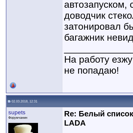
автозапуском,
доводчик стеко
затонировал бы
багажник неви
____________
На работу езжу
не попадаю!
02.03.2018, 12:31
supets
Re: Белый списо
Форумчанин
LADA