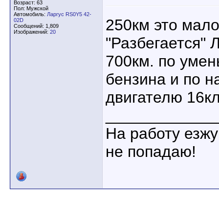
Возраст: 63
Пол: Мужской
Автомобиль:
Ларгус RS0Y5 42-
250км это мало
02D
Сообщений: 1,809
Изображений:
20
"Разбегается" 
700км. по уме
бензина и по н
двигателю 16кл
____________
На работу езжу
не попадаю!