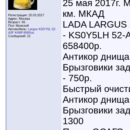
25 мая 2017г. 
км. МКАД
Регистрация: 25.03.2017
Адрес: Москва
LADA LARGUS 5
Возраст: 65
Пол: Мужской
Автомобиль:
Largus KSOY5L 52-
- KS0Y5LH 52-A
A3F K4MF496Rus
Сообщений: 22
658400р.
Антикор днища 
Брызговики зад
- 750р.
Быстрый очистит
Антикор днища 
Брызговики задн
1300