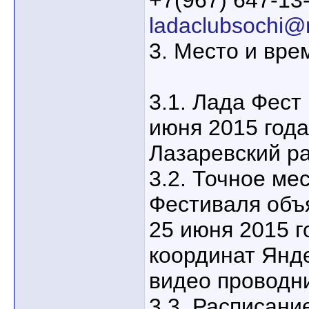
+7(967) 647-13-
ladaclubsochi@m
3. Место и вре
3.1. Лада Фест
июня 2015 года
Лазаревский ра
3.2. Точное ме
Фестиваля объ
25 июня 2015 г
координат Яндек
видео проводн
3.3. Расписани