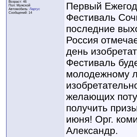
Возраст: 46
Первый Ежегод
Пол: Мужской
Автомобиль:
Ларгус
Сообщений: 14
Фестиваль Сочи
последние вых
Россия отмеча
день изобретат
Фестиваль буде
молодежному л
изобретательн
желающих поту
получить призы
июня! Орг. ком
Александр.