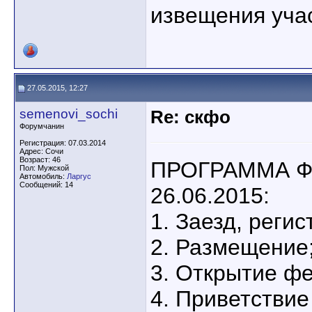
извещения уча
27.05.2015, 12:27
semenovi_sochi
Re: скфо
Форумчанин
Регистрация: 07.03.2014
Адрес: Сочи
Возраст: 46
ПРОГРАММА Ф
Пол: Мужской
Автомобиль:
Ларгус
Сообщений: 14
26.06.2015:
1. Заезд, реги
2. Размещение
3. Открытие фе
4. Приветствие