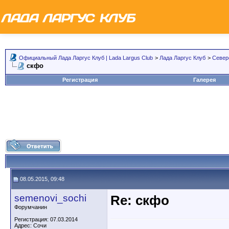
Официальный Лада Ларгус Клуб | Lada Largus Club
>
Лада Ларгус Клуб
>
Север
скфо
Регистрация
Галерея
08.05.2015, 09:48
semenovi_sochi
Re: скфо
Форумчанин
Регистрация: 07.03.2014
Адрес: Сочи