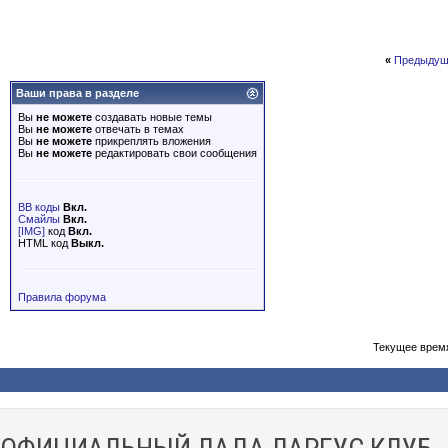
«
Предыдущ
Ваши права в разделе
Вы
не можете
создавать новые темы
Вы
не можете
отвечать в темах
Вы
не можете
прикреплять вложения
Вы
не можете
редактировать свои сообщения
BB коды
Вкл.
Смайлы
Вкл.
[IMG]
код
Вкл.
HTML код
Выкл.
Правила форума
Текущее врем