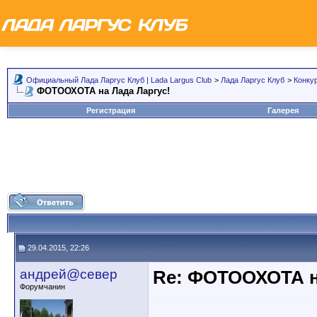
Официальный Лада Ларгус Клуб | Lada Largus Club
>
Лада Ларгус Клуб
>
Конку
ФОТООХОТА на Лада Ларгус!
Регистрация
Галерея
29.04.2015, 22:26
андрей@север
Re: ФОТООХОТА н
Форумчанин