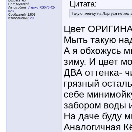
Возраст: 63
Цитата:
Пол: Мужской
Автомобиль:
Ларгус RS0Y5 42-
02D
Такую плёнку на Ларгуся не желае
Сообщений: 1,809
Изображений:
20
Цвет ОРИГИНА
Мыть такую над
А я обхожусь м
зиму. И цвет м
ДВА оттенка- ч
грязный осталь
себе минимойку
забором воды и
На даче буду м
Аналогичная К