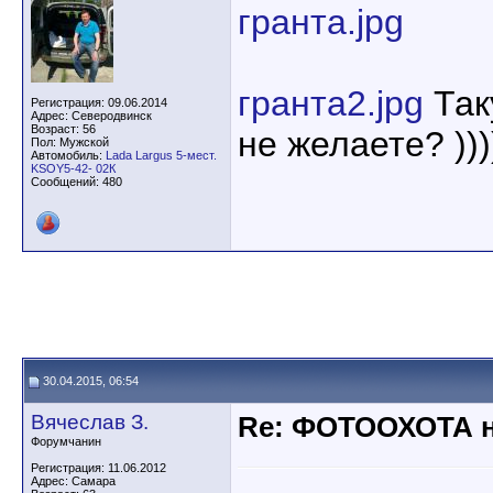
гранта.jpg
гранта2.jpg
Так
Регистрация: 09.06.2014
Адрес: Северодвинск
Возраст: 56
не желаете? )))
Пол: Мужской
Автомобиль:
Lada Largus 5-мест.
KSOY5-42- 02К
Сообщений: 480
30.04.2015, 06:54
Вячеслав З.
Re: ФОТООХОТА н
Форумчанин
Регистрация: 11.06.2012
Адрес: Самара