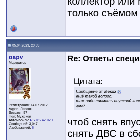
коллектор или
только съёмом 
05.04.2023, 23:33
oapv
Re: Ответы спец
Модератор
Цитата:
Сообщение от
alexxx
ещё такой вопрос:
там надо снимать впускной кол
Регистрация: 14.07.2012
грм?
Адрес: Липецк
Возраст: 57
Пол: Мужской
чтоб снять впу
Автомобиль:
RS0Y5-42-02D
Сообщений: 3,047
Изображений:
6
снять ДВС в сбо