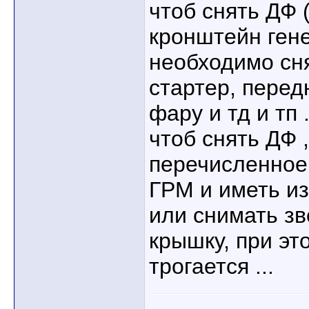
чтоб снять ДФ 
кронштейн гене
необходимо сня
стартер, перед
фару и тд и тп .
чтоб снять ДФ 
перечисленное,
ГРМ и иметь из
или снимать з
крышку, при эт
трогается ...