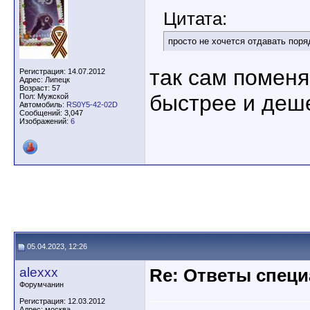
Цитата:
просто не хочется отдавать поряд
так сам поменяй
Регистрация: 14.07.2012
Адрес: Липецк
Возраст: 57
быстрее и деш
Пол: Мужской
Автомобиль:
RS0Y5-42-02D
Сообщений: 3,047
Изображений:
6
05.04.2023, 12:26
alexxx
Re: Ответы спец
Форумчанин
Регистрация: 12.03.2012
Адрес: москва