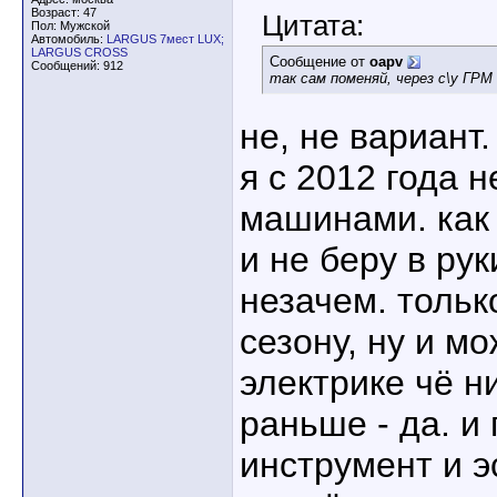
Возраст: 47
Цитата:
Пол: Мужской
Автомобиль:
LARGUS 7мест LUX;
LARGUS CROSS
Сообщение от
oapv
Сообщений: 912
так сам поменяй, через с\у ГР
не, не вариант.
я с 2012 года 
машинами. как 
и не беру в рук
незачем. тольк
сезону, ну и м
электрике чё н
раньше - да. и
инструмент и э