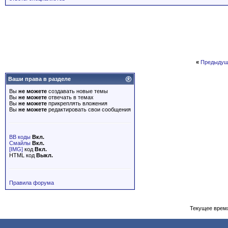
«
Предыдущ
Ваши права в разделе
Вы
не можете
создавать новые темы
Вы
не можете
отвечать в темах
Вы
не можете
прикреплять вложения
Вы
не можете
редактировать свои сообщения
BB коды
Вкл.
Смайлы
Вкл.
[IMG]
код
Вкл.
HTML код
Выкл.
Правила форума
Текущее врем