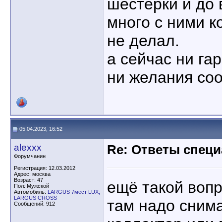
шестёрки и до 
много с ними к
не делал.
а сейчас ни га
ни желания соо
05.04.2023, 16:52
alexxx
Re: Ответы спец
Форумчанин
Регистрация: 12.03.2012
Адрес: москва
Возраст: 47
ещё такой вопр
Пол: Мужской
Автомобиль:
LARGUS 7мест LUX;
LARGUS CROSS
там надо снима
Сообщений: 912