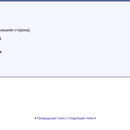
внешняя сторона).
5
х
:
«
Предыдущая тема
|
Следующая тема
»