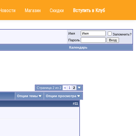
Новости
Магазин
Скидки
Вступить в Клуб
Имя
Запомнить?
Пароль
Календарь
Страница 2 из 2
<
1
2
Опции темы
Опции просмотра
#
11