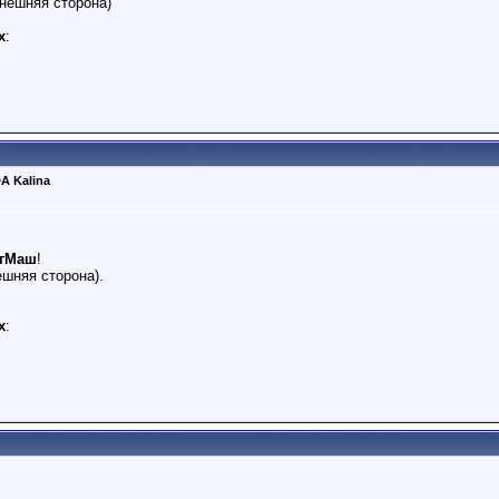
нешняя сторона)
х
:
A Kalina
ргМаш
!
ешняя сторона).
х
: