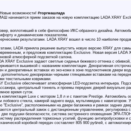
 Новые возможности!
#торгмашлада
МАШ начинается прием заказов на новую комплектацию LADA XRAY Exclu
овер, воплотивший в себе философию ИКС-образного дизайна. Автомоб
омфорту и динамическим показателям.
мерческими результатами. LADA XRAY вошел в число 10 наиболее прода
атами, LADA приняла решение выпустить новую версию XRAY для самых
овременным, и предложив комплектацию Exclusive. Новая версия LADA 
оновой атмосферной подсветкой салона.
DA XRAY Exclusive задают светлые сиденья бежевого оттенка с обивкой,
ркивается вышивкой с названием комплектации. Декоративная отстрочка 
ач и декоративных вставках из эко-кожи в зоне подлокотников двери во
н дополнительно декорирован черными глянцевыми вставками на передн
ми текстильными ковриками.
Y Exclusive обеспечивает атмосферная LED-подсветка интерьера. Подс
пассажира, центральный тоннель и проемы передних дверей визуально р
мное время суток.
 комплектация Luxe с мотором 1,8 л и с пакетом Prestige. Автомобиль о
 лобового стекла, камерой заднего вида, мультимедиа с навигатором. 
''Exclusive'', расположенными на двери багажника и рамках задних две
ваются центральный замок с дистанционным управлением, регулировка с
 две подушки безопасности, система экстренного оповещения ЭРА-ГЛО
систему распределения тормозных усилий, функцию антипробусковки и 
ханической коробкой передач составляет 805 900 рублей, с автоматизир