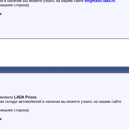
ей в наличии Вы можете узнать на нашем сайте
torgmash.lada.ru
нешняя сторона)
х
:
омобили
LADA Priora
.
м складе автомобилей в наличии вы можете узнать на нашем сайте
нешняя сторона)
х
: