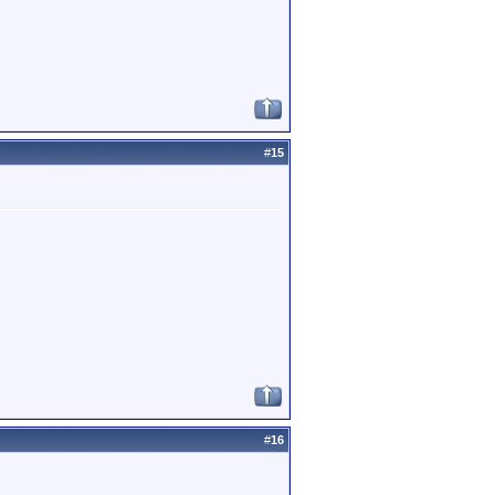
#
15
#
16