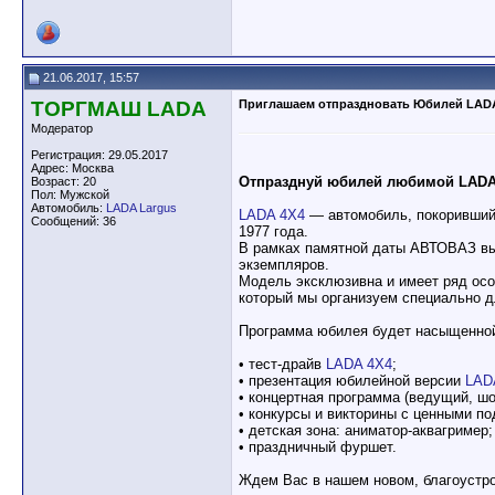
21.06.2017, 15:57
ТОРГМАШ LADA
Приглашаем отпраздновать Юбилей LAD
Модератор
Регистрация: 29.05.2017
Адрес: Москва
Отпразднуй юбилей любимой LADA
Возраст: 20
Пол: Мужской
Автомобиль:
LADA Largus
LADA 4X4
— автомобиль, покоривший 
Сообщений: 36
1977 года.
В рамках памятной даты АВТОВАЗ в
экземпляров.
Модель эксклюзивна и имеет ряд осо
который мы организуем специально д
Программа юбилея будет насыщенно
• тест-драйв
LADA 4X4
;
• презентация юбилейной версии
LADA
• концертная программа (ведущий, ш
• конкурсы и викторины с ценными п
• детская зона: аниматор-аквагример;
• праздничный фуршет.
Ждем Вас в нашем новом, благоустр