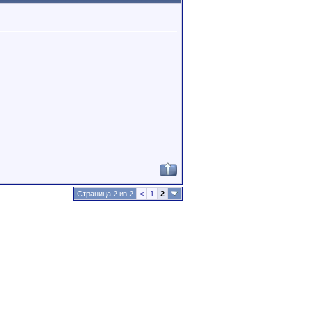
Страница 2 из 2
<
1
2