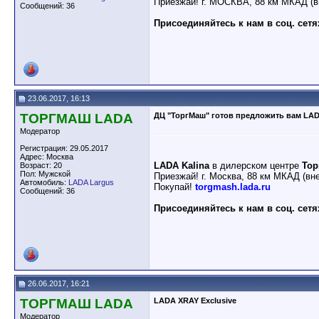
Приезжай! г. МОСКВА, 88 км МКАД (в
Сообщений: 36
Присоединяйтесь к нам в соц. сетя
23.06.2017, 16:13
ТОРГМАШ LADA
ДЦ "ТоргМаш" готов предложить вам LAD
Модератор
Регистрация: 29.05.2017
Адрес: Москва
LADA Kalina
в дилерском центре
То
Возраст: 20
Пол: Мужской
Приезжай! г. Москва, 88 км МКАД (вн
Автомобиль:
LADA Largus
Покупай!
torgmash.lada.ru
Сообщений: 36
Присоединяйтесь к нам в соц. сетя
26.06.2017, 16:21
ТОРГМАШ LADA
LADA XRAY Exclusive
Модератор