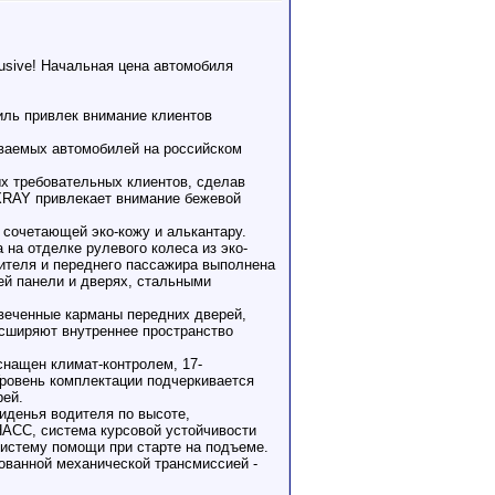
sive! Начальная цена автомобиля
иль привлек внимание клиентов
ваемых автомобилей на российском
 требовательных клиентов, сделав
XRAY привлекает внимание бежевой
 сочетающей эко-кожу и алькантару.
на отделке рулевого колеса из эко-
дителя и переднего пассажира выполнена
ей панели и дверях, стальными
веченные карманы передних дверей,
асширяют внутреннее пространство
снащен климат-контролем, 17-
Уровень комплектации подчеркивается
рей.
иденья водителя по высоте,
НАСС, система курсовой устойчивости
систему помощи при старте на подъеме.
ованной механической трансмиссией -