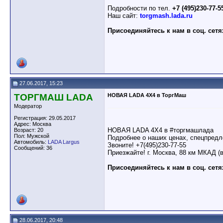
Подробности по тел.
+7 (495)230-77-5
Наш сайт:
torgmash.lada.ru
Присоединяйтесь к нам в соц. сетя
27.06.2017, 15:23
ТОРГМАШ LADA
НОВАЯ LADA 4X4 в ТоргМаш
Модератор
Регистрация: 29.05.2017
Адрес: Москва
НОВАЯ LADA 4X4 в #торгмашлада
Возраст: 20
Пол: Мужской
Подробнее о наших ценах, спецпредл
Автомобиль:
LADA Largus
Звоните! +7(495)230-77-55
Сообщений: 36
Приезжайте! г. Москва, 88 км МКАД (
Присоединяйтесь к нам в соц. сетя
28.06.2017, 20:48