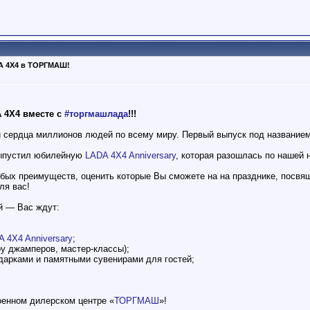
A 4X4 в ТОРГМАШ!
 4X4 вместе с
#торгмашлада
!!!
сердца миллионов людей по всему миру. Первый выпуск под названием
ыпустил юбилейную
LADA 4X4 Anniversary
, которая разошлась по нашей 
бых преимуществ, оценить которые Вы сможете на на празднике, посв
ля вас!
й — Вас ждут:
 4X4 Anniversary
;
оу джамперов, мастер-классы);
одарками и памятными сувенирами для гостей;
оенном дилерском центре «
ТОРГМАШ
»!