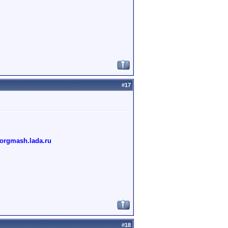
#
17
torgmash.lada.ru
#
18