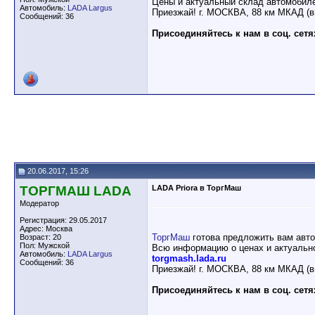
Цены и актуальный склад автомобил
Автомобиль:
LADA Largus
Приезжай! г. МОСКВА, 88 км МКАД (в
Сообщений: 36
Присоединяйтесь к нам в соц. сетя
20.06.2017, 15:26
ТОРГМАШ LADA
LADA Priora в ТоргМаш
Модератор
Регистрация: 29.05.2017
Адрес: Москва
ТоргМаш
готова предложить вам авт
Возраст: 20
Пол: Мужской
Всю информацию о ценах и актуально
Автомобиль:
LADA Largus
torgmash.lada.ru
Сообщений: 36
Приезжай! г. МОСКВА, 88 км МКАД (в
Присоединяйтесь к нам в соц. сетя