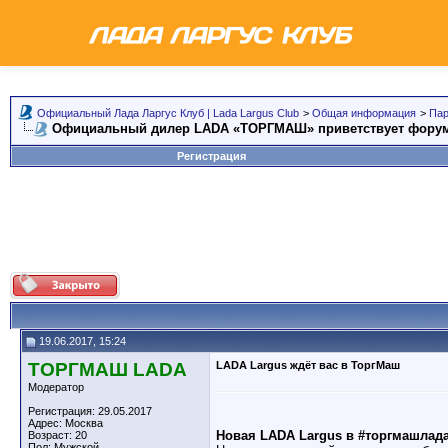
Официальный Лада Ларгус Клуб | Lada Largus Club
>
Общая информация
>
Пар
Официальный дилер LADA «ТОРГМАШ» приветствует форум
Регистрация
19.06.2017, 15:24
ТОРГМАШ LADA
LADA Largus ждёт вас в ТоргМаш
Модератор
Регистрация: 29.05.2017
Адрес: Москва
Новая LADA Largus в #торгмашлад
Возраст: 20
Пол: Мужской