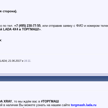
я сторона).
о по тел.
+7 (495) 230-77-55
, или отправив заявку с ФИО и номером тел
ей LADA 4X4 в ТОРГМАШ!
».
х
:
ADA; 21.06.2017 в
16:11
.
DA XRAY
, то мы ждём вас в
#ТОРГМАШ
ей в наличии Вы можете узнать на нашем сайте
torgmash.lada.ru