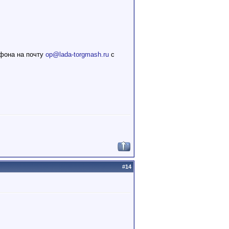
ефона на почту
op@lada-torgmash.ru
с
#
14