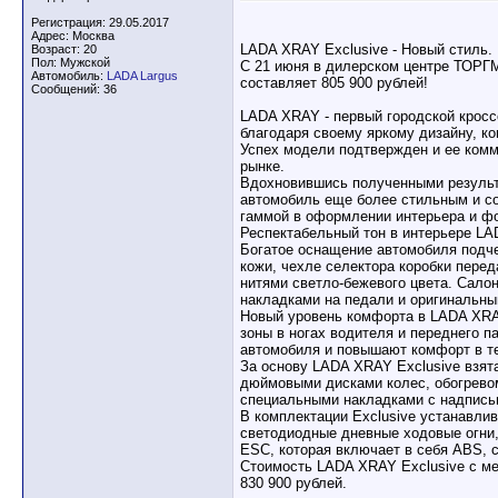
Регистрация: 29.05.2017
Адрес: Москва
LADA XRAY Exclusive - Новый стиль.
Возраст: 20
Пол: Мужской
С 21 июня в дилерском центре ТОРГ
Автомобиль:
LADA Largus
составляет 805 900 рублей!
Сообщений: 36
LADA XRAY - первый городской кросс
благодаря своему яркому дизайну, к
Успех модели подтвержден и ее ком
рынке.
Вдохновившись полученными результ
автомобиль еще более стильным и с
гаммой в оформлении интерьера и ф
Респектабельный тон в интерьере LA
Богатое оснащение автомобиля подче
кожи, чехле селектора коробки перед
нитями светло-бежевого цвета. Сало
накладками на педали и оригинальны
Новый уровень комфорта в LADA XRA
зоны в ногах водителя и переднего 
автомобиля и повышают комфорт в те
За основу LADA XRAY Exclusive взята
дюймовыми дисками колес, обогревом
специальными накладками с надписью 
В комплектации Exclusive устанавли
светодиодные дневные ходовые огни,
ESC, которая включает в себя ABS, 
Стоимость LADA XRAY Exclusive с ме
830 900 рублей.