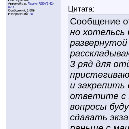
Пол: Мужской
Автомобиль:
Ларгус RS0Y5 42-
Цитата:
02D
Сообщений: 1,809
Изображений:
20
Сообщение 
но хотельсь 
развернутой
расскладыва
3 ряд для от
пристегиваю
и закрепить 
ответите с 
вопросы буду
сдавать экза
раньше с ма