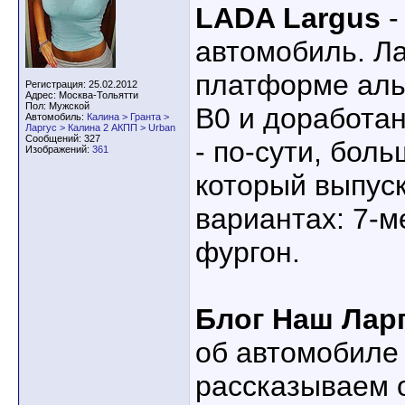
LADA Largus
-
автомобиль. Ла
платформе аль
Регистрация: 25.02.2012
Адрес: Москва-Тольятти
Пол: Мужской
B0 и доработа
Автомобиль:
Калина > Гранта >
Ларгус > Калина 2 АКПП > Urban
Сообщений: 327
- по-сути, бол
Изображений:
361
который выпус
вариантах: 7-м
фургон.
Блог Наш Лар
об автомобиле
рассказываем 