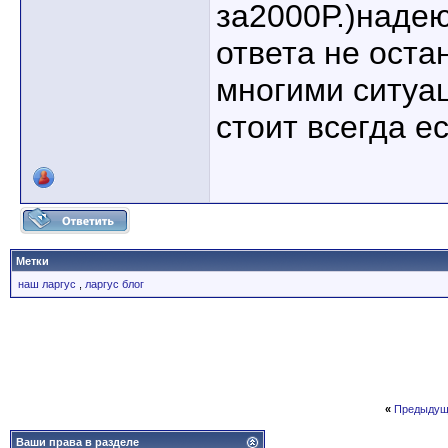
за2000Р.)надею
ответа не оста
многими ситуа
стоит всегда е
Метки
наш ларгус
,
ларгус блог
«
Предыдущ
Ваши права в разделе