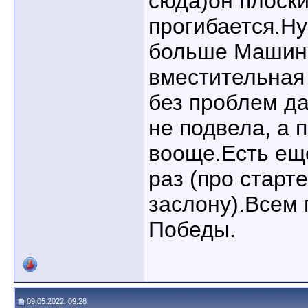
сюда)он плоски
прогибается.Ну
больше Машин
вместительная
без проблем д
не подвела, а 
вооще.Есть ещё
раз (про старт
заслону).Всем 
Победы.
09.05.2022, 09:28