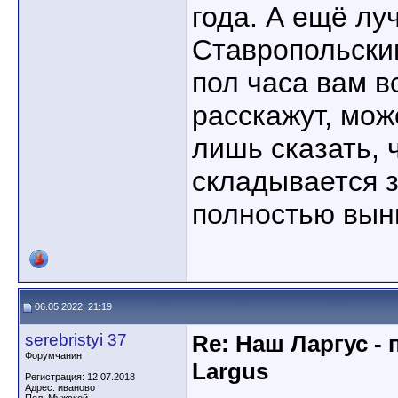
года. А ещё лу
Ставропольски
пол часа вам в
расскажут, мож
лишь сказать, 
складывается за
полностью вын
06.05.2022, 21:19
serebristyi 37
Re: Наш Ларгус -
Форумчанин
Largus
Регистрация: 12.07.2018
Адрес: иваново