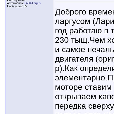
Пол: Мужской
Автомобиль:
LADA Largus
Сообщений: 35
Доброго време
ларгусом (Лар
год работаю в т
230 тыщ.Чем х
и самое печаль
двигателя (ори
р).Как определ
элементарно.
моторе ставим 
открываем капо
передка сверху