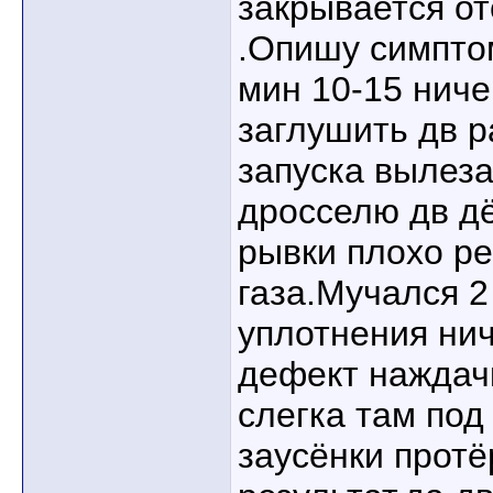
закрывается о
.Опишу симпто
мин 10-15 ниче
заглушить дв 
запуска вылеза
дросселю дв дё
рывки плохо ре
газа.Мучался 2
уплотнения нич
дефект наждачк
слегка там под
заусёнки протё