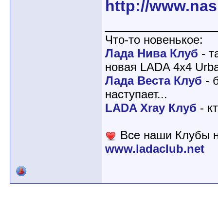
http://www.nas
____________
Что-то новенькое:
Лада Нива Клуб
- т
новая LADA 4x4 Urba
Лада Веста Клуб
- 
наступает...
LADA Xray Клуб
- к
Все наши Клубы н
www.ladaclub.net