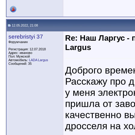
12.05.2022, 21:08
serebristyi 37
Re: Наш Ларгус -
Форумчанин
Largus
Регистрация: 12.07.2018
Адрес: иваново
Пол: Мужской
Автомобиль:
LADA Largus
Сообщений: 35
Доброго времен
Расскажу про 
у меня электр
пришла от заво
качественно в
дросселя на х