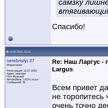
самзку лишне
втягивающий
Спасибо!
14.05.2022, 22:12
serebristyi 37
Re: Наш Ларгус -
Форумчанин
Largus
Регистрация: 12.07.2018
Адрес: иваново
Пол: Мужской
Автомобиль:
LADA Largus
Сообщений: 35
Всем привет д
не торопитесь 
очень точно де