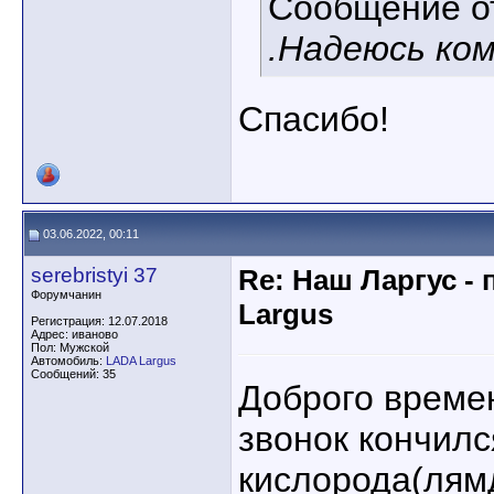
Сообщение 
.Надеюсь ком
Спасибо!
03.06.2022, 00:11
serebristyi 37
Re: Наш Ларгус -
Форумчанин
Largus
Регистрация: 12.07.2018
Адрес: иваново
Пол: Мужской
Автомобиль:
LADA Largus
Сообщений: 35
Доброго времен
звонок кончилс
кислорода(лям