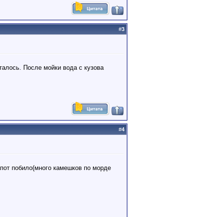
#
3
талось. После мойки вода с кузова
#
4
апот побило(много камешков по морде