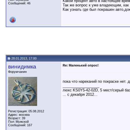
Какой процент авто в настоящее врем
Сообщений: 46
Так же вопрос к уже владеющим, как
Как узнать где был покрашен авто,д
28.01.2013, 17:00
винидимка
Re: Маленький опрос!
Форумчанин
пока что нареканий по покраске нет. д
__________________
люкс KS0Y5-42-02D, 5 мест/серый ба
... с декабря 2012...
Регистрация: 05.08.2012
Адрес: москва
Возраст: 39
Пол: Мужской
Сообщений: 167