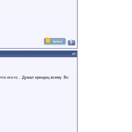
#
7
то ого-го... Думал крендец всему. Во