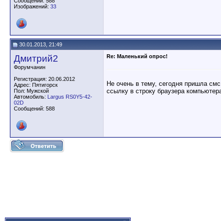
Сообщений: 588
Изображений:
33
30.01.2013, 21:49
Дмитрий2
Re: Маленький опрос!
Форумчанин
Регистрация: 20.06.2012
Не очень в тему, сегодня пришла смс
Адрес: Пятигорск
ссылку в строку браузера компьютер
Пол: Мужской
Автомобиль:
Largus RS0Y5-42-
02D
Сообщений: 588