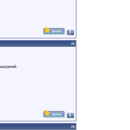
#
5
 шагрений.
#
6