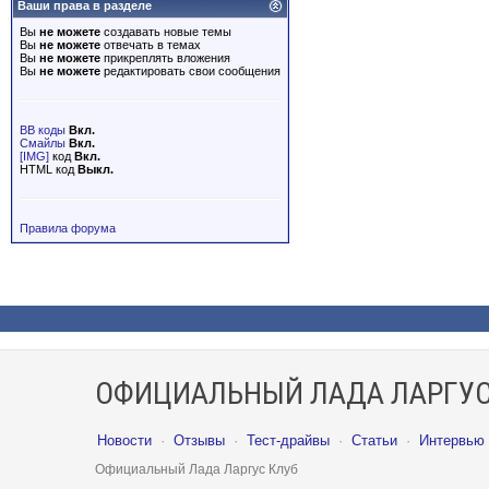
Ваши права в разделе
Вы
не можете
создавать новые темы
Вы
не можете
отвечать в темах
Вы
не можете
прикреплять вложения
Вы
не можете
редактировать свои сообщения
BB коды
Вкл.
Смайлы
Вкл.
[IMG]
код
Вкл.
HTML код
Выкл.
Правила форума
ОФИЦИАЛЬНЫЙ ЛАДА ЛАРГУС
Новости
·
Отзывы
·
Тест-драйвы
·
Статьи
·
Интервью
Официальный Лада Ларгус Клуб