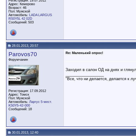
Регистрация: 19.07.2012
Адрес: Кемерово
Возраст: 46
Пол: Мужской
Автомобиль:
LADA LARGUS
RS0Y5L 42 02D
Сообщений: 503
28.01.2013, 20:57
Parovos70
Re: Маленький опрос!
Форумчанин
Заходил в салон ОД на днях и глянул
__________________
"Все, что ни делается, делается к л
Регистрация: 17.09.2012
Адрес: Томск
Пол: Мужской
Автомобиль:
Ларгус 5-мест.
KS0Y5-42-000
Сообщений: 18
30.01.2013, 12:40