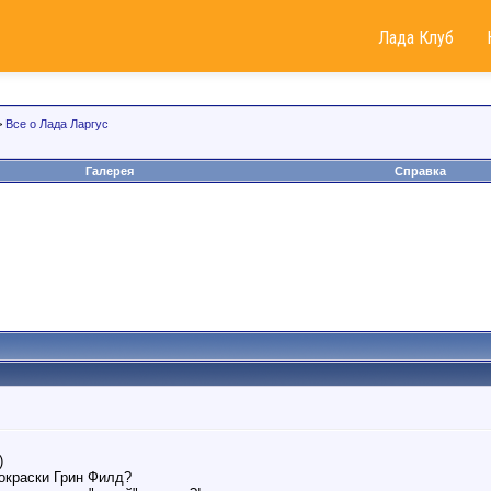
Лада Клуб
>
Все о Лада Ларгус
Галерея
Справка
)
покраски Грин Филд?