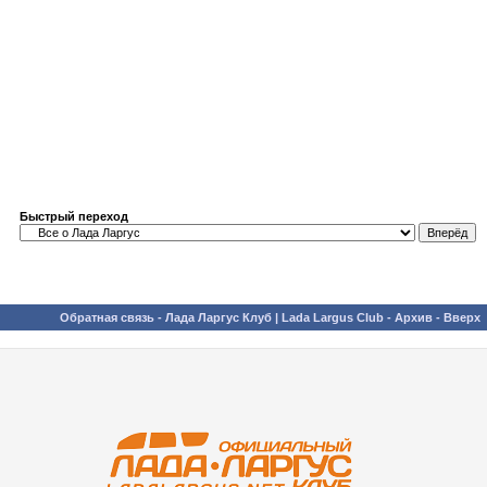
Быстрый переход
Обратная связь
-
Лада Ларгус Клуб | Lada Largus Club
-
Архив
-
Вверх