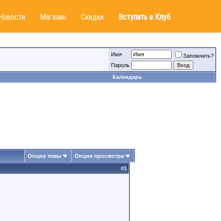
Новости
Магазин
Скидки
Вступить в Клуб
Имя
Запомнить?
Пароль
Календарь
Опции темы
Опции просмотра
#
1