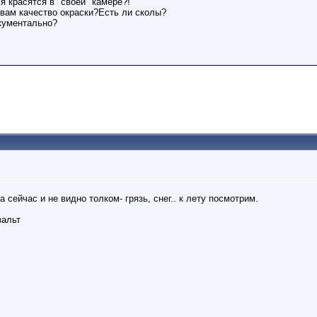
я красятся в "своей" камере?!
 вам качество окраски?Есть ли сколы?
окументально?
а сейчас и не видно толком- грязь, снег.. к лету посмотрим.
зальт