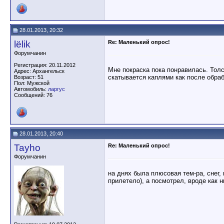
28.01.2013, 20:32
lёlik
Re: Маленький опрос!
Форумчанин
Регистрация: 20.11.2012
Мне покраска пока понравилась. Толс
Адрес: Архангельск
скатывается каплями как после обраб
Возраст: 51
Пол: Мужской
Автомобиль:
ларгус
Сообщений: 76
28.01.2013, 20:40
Tayho
Re: Маленький опрос!
Форумчанин
на днях была плюсовая тем-ра, снег
прилетело), а посмотрел, вроде как н