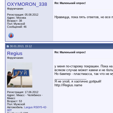
OXYMORON_338
Re: Маленький опрос!
Форумчанин
Регистрация: 05.08.2012
Нравицца, пока пять ответов, но все 
Адрес: Москва
Возраст: 38
Пол: Мужской
Сообщений: 46
30.01.2013, 15:12
Regius
Re: Маленький опрос!
Форумчанин
у меня по-старому покрашен. Пока на
всяком случае может камни и не бол
Но бампер - пластмасса, так что не 
__________________
Я не злой, я хаотично добрый!
http://Regius.name
Регистрация: 17.06.2012
Адрес: Миасс - Челябинск -
Миасс
Возраст: 53
Пол: Мужской
Автомобиль:
Largus RS0Y5-42-
00T