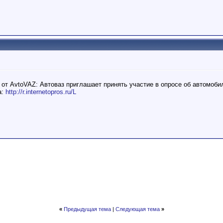
 от AvtoVAZ: Автоваз приглашает принять участие в опросе об автомоб
а:
http://r.internetopros.ru/L
«
Предыдущая тема
|
Следующая тема
»