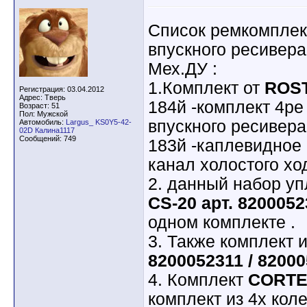
Список ремкомплек
впускного ресивера
Мех.ДУ :
1.Комплект от
ROS
Регистрация: 03.04.2012
Адрес: Тверь
184й -комплект 4ре
Возраст: 51
Пол: Мужской
впускного ресивера
Автомобиль:
Largus_ KS0Y5-42-
02D Калина1117
Сообщений: 749
183й -каплевидное 
канал холостого хо
2. данный набор уп
CS-20 арт. 820005
одном комплекте .
3. Также комплект 
8200052311 / 8200
4. Комплект
CORTE
комплект из 4х кол