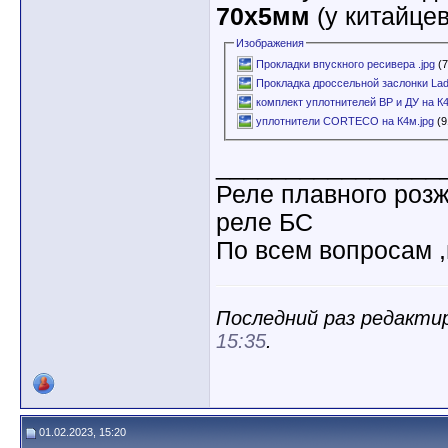
70x5мм
(у китайцев
Изображения
Прокладки впускного ресивера .jpg
(7
Прокладка дроссельной заслонки Lada
комплект уплотнителей ВР и ДУ на К4
уплотнители CORTECO на К4м.jpg
(9
________________
Реле плавного роз
реле БС
По всем вопросам ,
Последний раз редактир
15:35
.
01.02.2023, 15:20