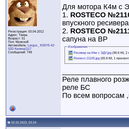
Для мотора К4м с ЭД
1.
ROSTECO №211
впускного ресивера
2.
ROSTECO №211
Регистрация: 03.04.2012
Адрес: Тверь
сапуна на ВР
Возраст: 51
Пол: Мужской
Автомобиль:
Largus_ KS0Y5-42-
Изображения
02D Калина1117
Сообщений: 749
Ресивер на К4м с ЭДУ.jpg
(90.6 Кб, 2
Rosteco 21105.jpg
(65.8 Кб, 1 просмот
________________
Реле плавного роз
реле БС
По всем вопросам ,
02.02.2023, 03:24