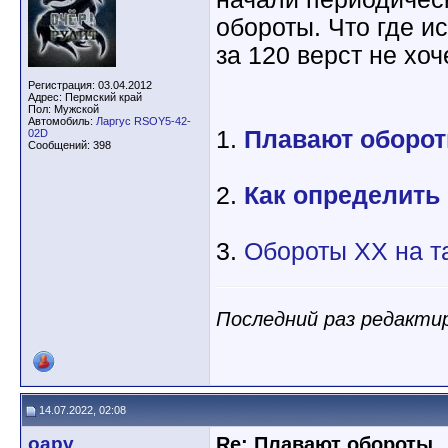
обороты. Что где ис
за 120 верст не хоч
Регистрация: 03.04.2012
Адрес: Пермский край
Пол: Мужской
Автомобиль:
Ларгус RSOY5-42-
1.
Плавают оборот
02D
Сообщений: 398
2.
Как определить 
3.
Обороты ХХ на т
Последний раз редактир
14.07.2022, 02:08
oapv
Re: Плавают обороты