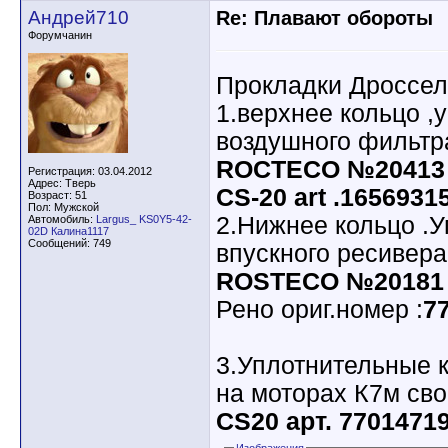
Андрей710
Re: Плавают обороты
Форумчанин
Прокладки Дроссел
1.верхнее кольцо ,
воздушного фильтра
ROCTECO №20413
Регистрация: 03.04.2012
Адрес: Тверь
CS-20 art .1656931
Возраст: 51
Пол: Мужской
2.Нижнее кольцо .У
Автомобиль:
Largus_ KS0Y5-42-
02D Калина1117
Сообщений: 749
впускного ресивера
ROSTECO №20181
Рено ориг.номер :
77
3.Уплотнительные к
на моторах К7м сво
CS20 арт. 7701471