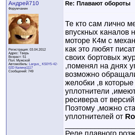
Андрей710
Re: Плавают обороты
Форумчанин
Те кто сам лично м
впускных каналов н
моторе К4м с механ
как это любят писа
Регистрация: 03.04.2012
Адрес: Тверь
своих бортовых жур
Возраст: 51
Пол: Мужской
,поменял на днях у
Автомобиль:
Largus_ KS0Y5-42-
02D Калина1117
Сообщений: 749
возможно обращали
желобки ,в которые
уплотнители ,имеют
ресивера от версий
Поэтому ,можно ста
уплотнителей от
Ro
________________
Реле плавного роз