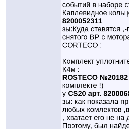
событий в наборе ст
Каплевидное кольц
8200052311
зы:Куда ставятся ,
снятого ВР с мотор
CORTECO :
Комплект уплотнит
К4м :
ROSTECO №20182
комплекте !)
у
CS20 арт. 820006
зы: как показала пр
любых комлектов ,в
,-хватает его не на 
Поэтому, был найде