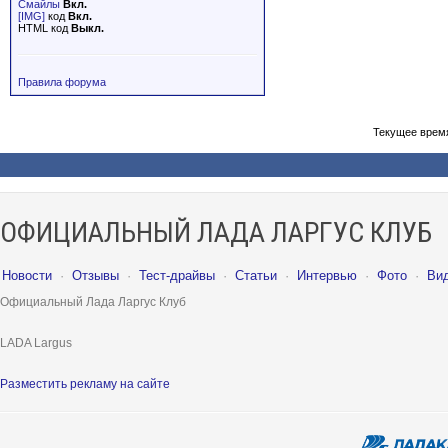
Смайлы
Вкл.
[IMG]
код
Вкл.
HTML код
Выкл.
Правила форума
Текущее врем
ОФИЦИАЛЬНЫЙ ЛАДА ЛАРГУС КЛУБ
Новости
·
Отзывы
·
Тест-драйвы
·
Статьи
·
Интервью
·
Фото
·
Ви
Официальный Лада Ларгус Клуб
LADA Largus
Разместить рекламу на сайте