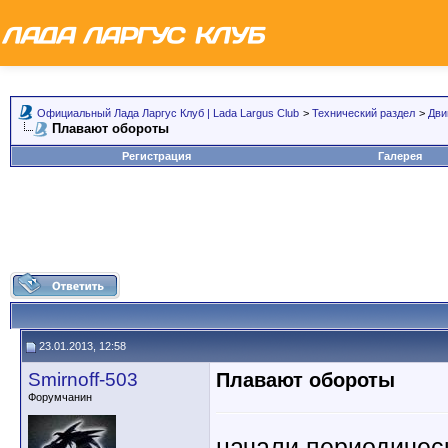
Официальный Лада Ларгус Клуб | Lada Largus Club
>
Технический раздел
>
Дви
Плавают обороты
Регистрация
Галерея
23.01.2013, 12:58
Smirnoff-503
Плавают обороты
Форумчанин
начали периодическ