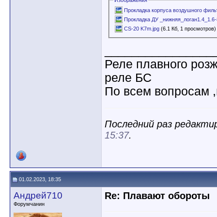
Изображения
Прокладка корпуса воздушного фильт
Прокладка ДУ _нижняя_логан1.4_1.6-
CS-20 K7m.jpg
(6.1 Кб, 1 просмотров)
________________
Реле плавного роз
реле БС
По всем вопросам ,
Последний раз редактир
15:37
.
01.02.2023, 18:35
Андрей710
Re: Плавают обороты
Форумчанин