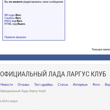
Вы
не можете
редактировать свои сообщения
BB коды
Вкл.
Смайлы
Вкл.
[IMG]
код
Вкл.
HTML код
Выкл.
Правила форума
Текущее врем
ОФИЦИАЛЬНЫЙ ЛАДА ЛАРГУС КЛУБ
Новости
·
Отзывы
·
Тест-драйвы
·
Статьи
·
Интервью
·
Фото
·
Ви
Официальный Лада Ларгус Клуб
LADA Largus