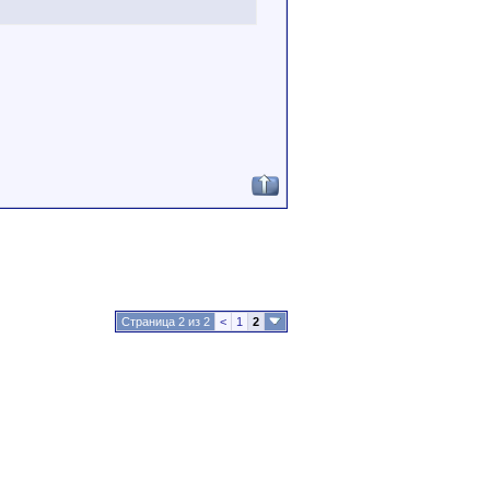
Страница 2 из 2
<
1
2