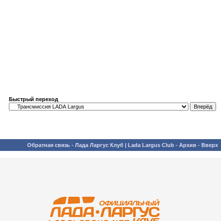
Быстрый переход
Обратная связь
-
Лада Ларгус Клуб | Lada Largus Club
-
Архив
-
Вверх