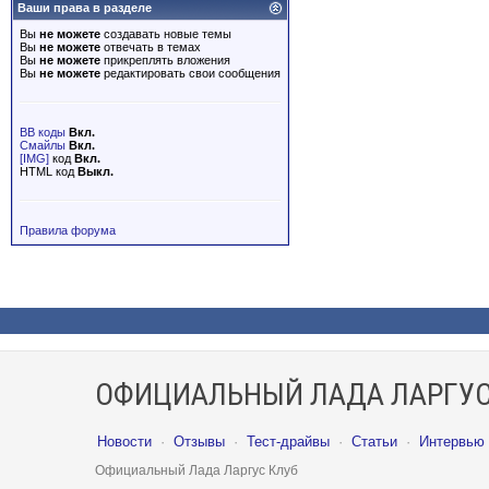
Ваши права в разделе
Вы
не можете
создавать новые темы
Вы
не можете
отвечать в темах
Вы
не можете
прикреплять вложения
Вы
не можете
редактировать свои сообщения
BB коды
Вкл.
Смайлы
Вкл.
[IMG]
код
Вкл.
HTML код
Выкл.
Правила форума
ОФИЦИАЛЬНЫЙ ЛАДА ЛАРГУС
Новости
·
Отзывы
·
Тест-драйвы
·
Статьи
·
Интервью
Официальный Лада Ларгус Клуб