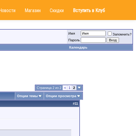
Новости
Магазин
Скидки
Вступить в Клуб
Имя
Запомнить?
Пароль
Календарь
Страница 2 из 2
<
1
2
Опции темы
Опции просмотра
#
11