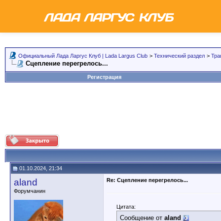
Официальный Лада Ларгус Клуб | Lada Largus Club
>
Технический раздел
>
Тра
Сцепление перегрелось...
Регистрация
01.10.2024, 21:34
aland
Re: Сцепление перегрелось...
Форумчанин
Цитата:
Сообщение от
aland