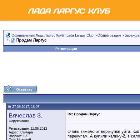
Официальный Лада Ларгус Клуб | Lada Largus Club
>
Общий раздел
>
Барахолк
Продам Ларгус
Регистрация
27.06.2017, 18:07
Вячеслав З.
Re: Продам Ларгус
Форумчанин
Регистрация: 11.06.2012
Очень тяжело от перекупов уйти. Ка
Адрес: Самара
перекупам. А купили калину-2, в сало
Возраст: 63
Пол: Мужской