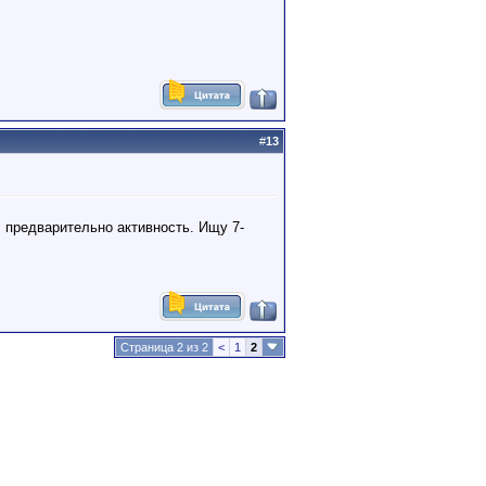
#
13
л предварительно активность. Ищу 7-
Страница 2 из 2
<
1
2