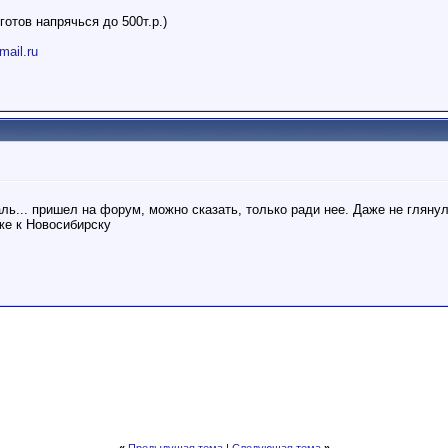
готов напрячься до 500т.р.)
mail.ru
ь... пришел на форум, можно сказать, только ради нее. Даже не гляну
же к Новосибирску