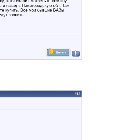
, хотя ехали смотреть к "хозяину "
ю и назад в Нижегородскую обл. Там
ете купить. Все мои бывшие ВАЗы
дут звонить....
#
12