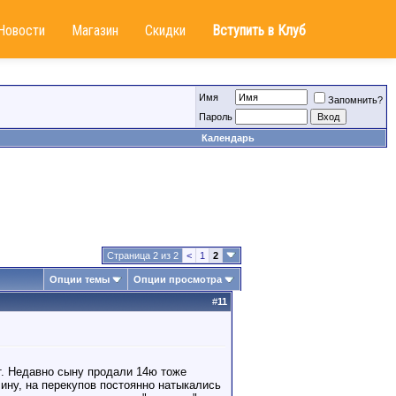
Новости
Магазин
Скидки
Вступить в Клуб
Имя
Запомнить?
Пароль
Календарь
Страница 2 из 2
<
1
2
Опции темы
Опции просмотра
#
11
т. Недавно сыну продали 14ю тоже
лину, на перекупов постоянно натыкались