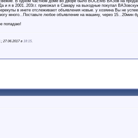
 свежие. В одном частном доме во дворе было ВОСЕМЬ ВАЗов на продажу
а и я в 2001..203г.г. приезжал в Самару на выходные покупал ВАЗовску
 перекупы в инете отслеживают объявления новые. у хозяина Вы не успе
огу много...Поставьте любое объявление на машину, через 15...20мин бу
не попадаю!
; 27.06.2017 в
18:15
.