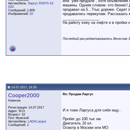
или "уже продали", хотя объявления
Автомобиль:
Ларгус RS0Y5 42-
машины. Одним словом- это бизнес! Д
02D
продавал на 5...7тыс дороже. Сидят
Сообщений: 1,809
продавались перекупам. Рассказать м
Изображений:
20
__________________
На работу езжу на лифте и в пробки 
Последний раз редактировалось Вячеслав З.
14.07.2017, 16:35
Cooper2000
Re: Продам Ларгус
Новичок
Регистрация: 14.07.2017
И я тоже Ларгуса для себя ищу..
Адрес: М.О.
Возраст: 52
Пол: Мужской
Пробег до 100 тыс км
Автомобиль:
LADA Largus
Двигатель 16 кл.
Сообщений: 1
Осмотр в Москве или МО