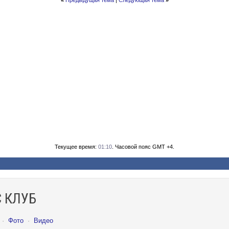
«
Предыдущая тема
|
Следующая тема
»
Текущее время:
01:10
. Часовой пояс GMT +4.
 КЛУБ
·
Фото
·
Видео