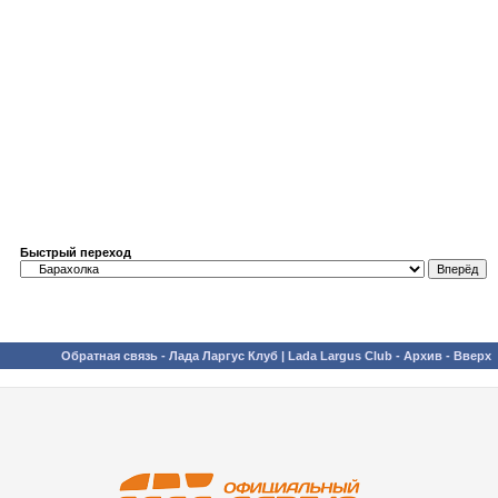
Быстрый переход
Обратная связь
-
Лада Ларгус Клуб | Lada Largus Club
-
Архив
-
Вверх