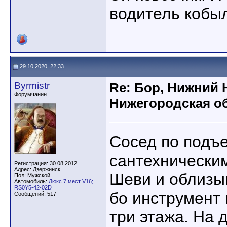
водитель кобы
29.10.2020, 22:33
Byrmistr
Re: Бор, Нижний 
Форумчанин
Нижегородская об
Сосед по подъе
сантехническим
Регистрация: 30.08.2012
Адрес: Дзержинск
Шеви и облизы
Пол: Мужской
Автомобиль:
Люкс 7 мест V16;
RS0Y5-42-02D
бо инструмент 
Сообщений: 517
три этажа. На 