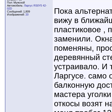
Пол: Мужской
Автомобиль:
Ларгус RS0Y5 42-
Пока альтернат
02D
Сообщений: 1,809
Изображений:
20
вижу в ближай
пластиковое , 
заменили. Окна
поменяны, про
деревянный сте
устраивало. И 
Ларгусе. само 
балконную дост
мастера уголки
откосы возят н