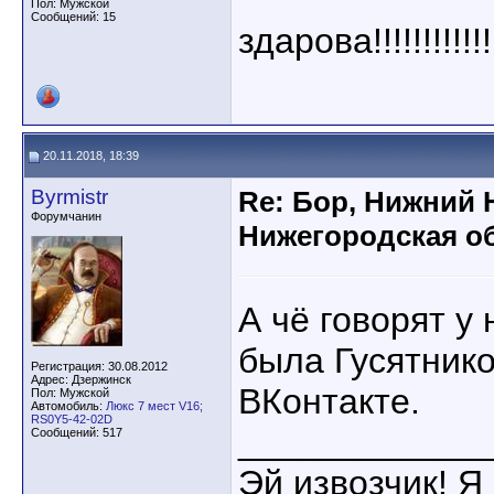
Пол: Мужской
Сообщений: 15
здарова!!!!!!!!!!!!
20.11.2018, 18:39
Byrmistr
Re: Бор, Нижний 
Форумчанин
Нижегородская об
А чё говорят у
была Гусятнико
Регистрация: 30.08.2012
Адрес: Дзержинск
ВКонтакте.
Пол: Мужской
Автомобиль:
Люкс 7 мест V16;
RS0Y5-42-02D
____________
Сообщений: 517
Эй извозчик! Я 