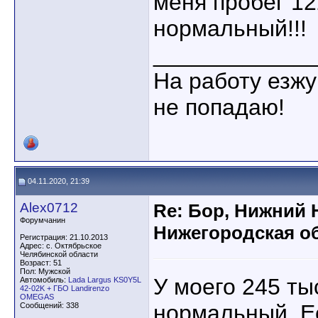
меня пробег 12
нормальный!!!
____________
На работу езжу
не попадаю!
04.11.2020, 21:39
Alex0712
Re: Бор, Нижний 
Форумчанин
Нижегородская об
Регистрация: 21.10.2013
Адрес: с. Октябрьское
Челябинской области
Возраст: 51
Пол: Мужской
У моего 245 ты
Автомобиль:
Lada Largus KS0Y5L
42-02K + ГБО Landirenzo
OMEGAS
нормальный. Ес
Сообщений: 338