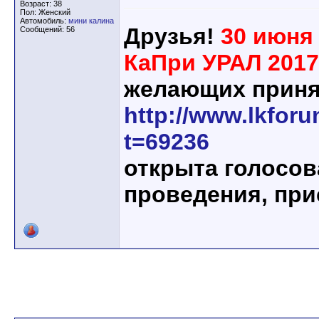
Возраст: 38
Пол: Женский
Автомобиль:
мини калина
Друзья!
30 июня 
Сообщений: 56
КаПри УРАЛ 2017
желающих приня
http://www.lkfor
t=69236
открыта голосов
проведения, при