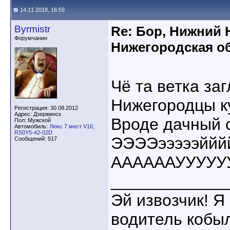
14.11.2018, 16:59
Byrmistr
Re: Бор, Нижний 
Форумчанин
Нижегородская об
Чё та ветка за
Нижегородцы к
Регистрация: 30.08.2012
Адрес: Дзержинск
Вроде дачный с
Пол: Мужской
Автомобиль:
Люкс 7 мест V16;
RS0Y5-42-02D
ЭЭЭЭэээээййй
Сообщений: 517
ААААААУУУУУУ
____________
Эй извозчик! Я 
водитель кобы