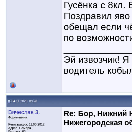
Гусёнка с 8кл. 
Поздравил яво
обещал если ч
по возможност
____________
Эй извозчик! Я 
водитель кобы
04.11.2020, 09:28
Вячеслав З.
Re: Бор, Нижний 
Форумчанин
Нижегородская об
Регистрация: 11.06.2012
Адрес: Самара
Возраст: 63