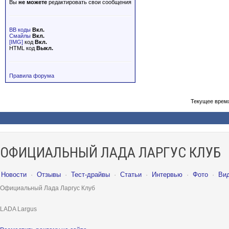
Вы
не можете
редактировать свои сообщения
BB коды
Вкл.
Смайлы
Вкл.
[IMG]
код
Вкл.
HTML код
Выкл.
Правила форума
Текущее врем
ОФИЦИАЛЬНЫЙ ЛАДА ЛАРГУС КЛУБ
Новости
·
Отзывы
·
Тест-драйвы
·
Статьи
·
Интервью
·
Фото
·
Ви
Официальный Лада Ларгус Клуб
LADA Largus