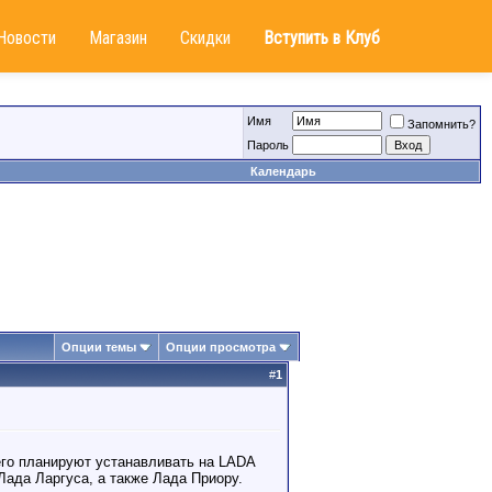
Новости
Магазин
Скидки
Вступить в Клуб
Имя
Запомнить?
Пароль
Календарь
Опции темы
Опции просмотра
#
1
его планируют устанавливать на LADA
ада Ларгуса, а также Лада Приору.