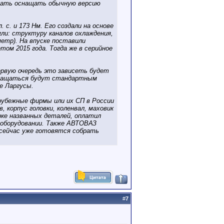
ачать оснащать обычную версию
 с. и 173 Нм. Его создали на основе
ли: структуру каналов охлаждения,
метр). На впуске поставили
м 2015 года. Тогда же в серийное
первую очередь это зависеть будет
оснащаться будут стандартным
е Ларгусы.
рубежные фирмы или их СП в России
 корпус головки, коленвал, маховик
рке названных деталей, оплатил
оборудовании. Также АВТОВАЗ
е сейчас уже готовятся собрать
#
7