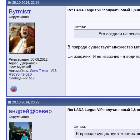
29.10.2014, 22:38
Byrmistr
Re: LADA Largus VIP получит новый 1,8-
Форумчанин
Цитата:
..................Его создали на осно
В природе существует множество мот
__________________
Эй извозчик! Я не извозчик - я водит
Регистрация: 30.08.2012
Адрес: Дзержинск
Пол: Мужской
Автомобиль:
Люкс 7 мест V16;
RS0Y5-42-02D
Сообщений: 517
29.10.2014, 23:29
андрей@север
Re: LADA Largus VIP получит новый 1,8-
Форумчанин
Цитата:
В природе существует множество