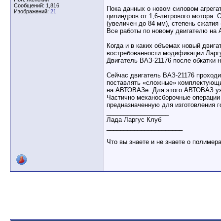
Сообщений: 1,816
Пока данных о новом силовом агрегате
Изображений:
21
цилиндров от 1,6-литрового мотора.
(увеличен до 84 мм), степень сжатия
Все работы по новому двигателю на 
Когда и в каких объемах новый двига
востребованности модификации Ларгу
Двигатель ВАЗ-21176 после обкатки 
Сейчас двигатель ВАЗ-21176 проход
поставлять «сложные» комплектующие
на АВТОВАЗе. Для этого АВТОВАЗ уж
Частично механосборочные операции
предназначенную для изготовления г
__________________
Лада Ларгус Клуб
______________________
Что вы знаете и не знаете о полимер