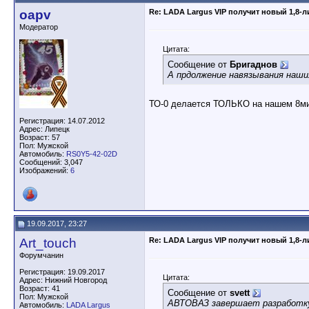
oapv
Re: LADA Largus VIP получит новый 1,8-
Модератор
Цитата:
Сообщение от
Бригаднов
А прдолжение навязывания наших
ТО-0 делается ТОЛЬКО на нашем 8ми
Регистрация: 14.07.2012
Адрес: Липецк
Возраст: 57
Пол: Мужской
Автомобиль:
RS0Y5-42-02D
Сообщений: 3,047
Изображений:
6
19.09.2017, 23:27
Art_touch
Re: LADA Largus VIP получит новый 1,8-
Форумчанин
Регистрация: 19.09.2017
Цитата:
Адрес: Нижний Новгород
Возраст: 41
Сообщение от
svett
Пол: Мужской
АВТОВАЗ завершает разработку 
Автомобиль:
LADA Largus