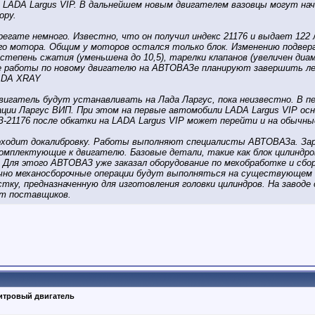
 LADA Largus VIP. В дальнейшем новым двигателем вазовцы могут н
ору.
егате немного. Известно, что он получил индекс 21176 и выдает 122 л.
ого мотора. Общим у моторов остался только блок. Изменению подверг
, степень сжатия (уменьшена до 10,5), тарелки клапанов (увеличен диа
 работы по новому двигателю на АВТОВАЗе планируют завершить лето
ADA XRAY
двигатель будут устанавливать на Лада Ларгус, пока неизвестно. В 
ции Ларгус ВИП. При этом на первые автомобили LADA Largus VIP 
З-21176 после обкатки на LADA Largus VIP может перейти и на обычны
роходит докалибровку. Работы выполняют специалисты АВТОВАЗа. За
плектующие к двигателю. Базовые детали, такие как блок цилиндров,
Для этого АВТОВАЗ уже заказал оборудование по мехобработке и сбо
чно механосборочные операции будут выполняться на существующем 
тку, предназначенную для изготовления головки цилиндров. На завод
от поставщиков.
литровый двигатель