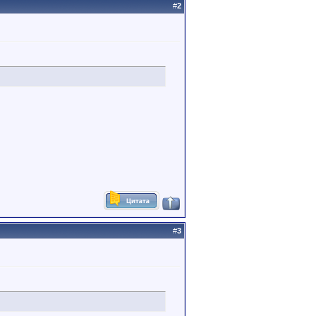
#
2
#
3