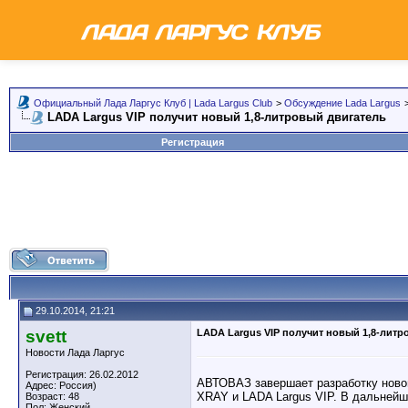
Официальный Лада Ларгус Клуб | Lada Largus Club
>
Обсуждение Lada Largus
LADA Largus VIP получит новый 1,8-литровый двигатель
Регистрация
29.10.2014, 21:21
svett
LADA Largus VIP получит новый 1,8-литр
Новости Лада Ларгус
Регистрация: 26.02.2012
АВТОВАЗ завершает разработку новог
Адрес: Россия)
XRAY и LADA Largus VIP. В дальнейш
Возраст: 48
Пол: Женский