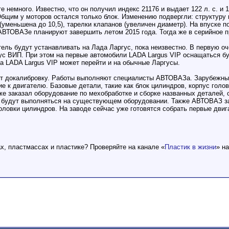
 немного. Известно, что он получил индекс 21176 и выдает 122 л. с. и 
 Общим у моторов остался только блок. Изменению подвергли: структуру
 (уменьшена до 10,5), тарелки клапанов (увеличен диаметр). На впуске
АВТОВАЗе планируют завершить летом 2015 года. Тогда же в серийное
тель будут устанавливать на Лада Ларгус, пока неизвестно. В первую оч
с ВИП. При этом на первые автомобили LADA Largus VIP оснащаться бу
на LADA Largus VIP может перейти и на обычные Ларгусы.
ит докалибровку. Работы выполняют специалисты АВТОВАЗа. Зарубежны
 к двигателю. Базовые детали, такие как блок цилиндров, корпус голов
е заказал оборудование по мехобработке и сборке названных деталей,
 будут выполняться на существующем оборудовании. Также АВТОВАЗ за
оловки цилиндров. На заводе сейчас уже готовятся собрать первые двиг
ах, пластмассах и пластике? Проверяйте на канале «
Пластик в жизни
» н