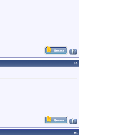
#
4
#
5