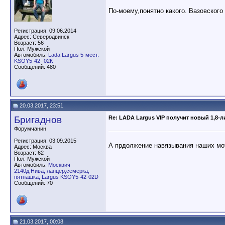
По-моему,понятно какого. Вазовского 
Регистрация: 09.06.2014
Адрес: Северодвинск
Возраст: 56
Пол: Мужской
Автомобиль:
Lada Largus 5-мест.
KSOY5-42- 02К
Сообщений: 480
20.03.2017, 23:51
Бригаднов
Re: LADA Largus VIP получит новый 1,8-
Форумчанин
Регистрация: 03.09.2015
А прдолжение навязывания наших мот
Адрес: Москва
Возраст: 62
Пол: Мужской
Автомобиль:
Москвич
2140д,Нива, ланцер,семерка,
пятнашка, Largus KSOY5-42-02D
Сообщений: 70
21.03.2017, 00:08