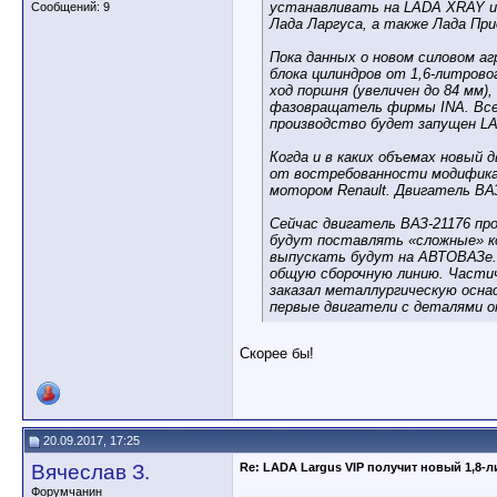
устанавливать на LADA XRAY и
Сообщений: 9
Лада Ларгуса, а также Лада При
Пока данных о новом силовом агр
блока цилиндров от 1,6-литров
ход поршня (увеличен до 84 мм)
фазовращатель фирмы INA. Все
производство будет запущен L
Когда и в каких объемах новый 
от востребованности модифика
мотором Renault. Двигатель ВА
Сейчас двигатель ВАЗ-21176 п
будут поставлять «сложные» ком
выпускать будут на АВТОВАЗе. 
общую сборочную линию. Части
заказал металлургическую оснас
первые двигатели с деталями 
Скорее бы!
20.09.2017, 17:25
Вячеслав З.
Re: LADA Largus VIP получит новый 1,8-
Форумчанин