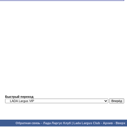
Быстрый переход
Обратная связь
-
Лада Ларгус Клуб | Lada Largus Club
-
Архив
-
Вверх