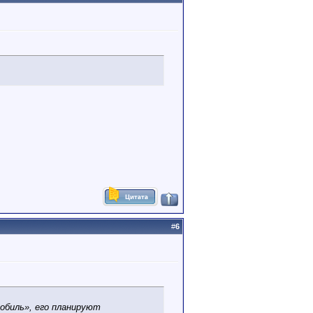
#
6
обиль», его планируют