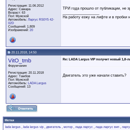
Регистрация: 11.06.2012
ТРИ года прошло от публикации, не зр
Адрес: Самара
__________________
Возраст: 63
Пол: Мужской
На работу езжу на лифте и в пробки 
Автомобиль:
Ларгус RS0Y5 42-
02D
Сообщений: 1,809
Изображений:
20
20.11.2018, 14:50
VitO_tmb
Re: LADA Largus VIP получит новый 1,8-
Форумчанин
Регистрация: 20.11.2018
Двигатель это уже начали ставить?
Адрес: Тамбов
Пол: Мужской
Автомобиль:
LADA Largus
Сообщений: 13
Метки
lada largus
,
lada largus vip
,
двигатель
,
мотор
,
лада ларгус
,
лада ларгус вип
,
ларг