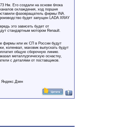
173 Нм. Его создали на основе блока
 каналов охлаждения, ход поршня
 поставили фазовращатель фирмы INA.
 производство будет запущен LADA XRAY
ередь это зависеть будет от
дут стандартным мотором Renault.
е фирмы или их СП в России будут
ки, коленвал, маховик выпускать будут
 оплатил общую сборочную линию.
казал металлургическую оснастку,
атели с деталями от поставщиков.
а Яндекс.Дзен